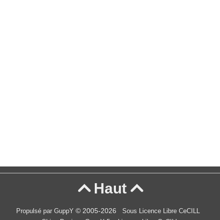
Haut


© 2005-2026
Propulsé par GuppY
Sous Licence Libre CeCILL