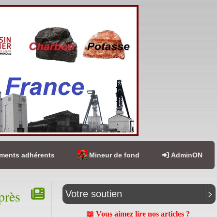
ents adhérents
Mineur de fond
AdminON
près
Votre soutien
📖 Vous aimez lire nos articles ?