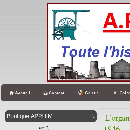
Accueil
Contact
Galerie
Coins
L'organ
Boutique APPHIM
1946