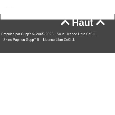
Haut


© 2005-2026
Propulsé par GuppY
Sous Licence Libre CeCILL
Skins Papinou GuppY 5
Licence Libre CeCILL