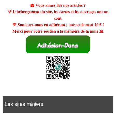
📖 Vous aimez lire nos articles ?
💡 L’hébergement du site, les cartes et les ouvrages ont un
coût.
💛 Soutenez-nous en adhérant pour seulement
10 €
!
Merci pour votre soutien à la mémoire de la mine 🙏
Les sites miniers