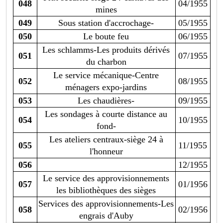
048
04/1955
mines
049
Sous station d'accrochage-
05/1955
050
Le boute feu
06/1955
Les schlamms-Les produits dérivés
051
07/1955
du charbon
Le service mécanique-Centre
052
08/1955
ménagers expo-jardins
053
Les chaudières-
09/1955
Les sondages à courte distance au
054
10/1955
fond-
Les ateliers centraux-siège 24 à
055
11/1955
l'honneur
056
12/1955
Le service des approvisionnements
057
01/1956
les bibliothèques des sièges
Services des approvisionnements-Les
058
02/1956
engrais d'Auby