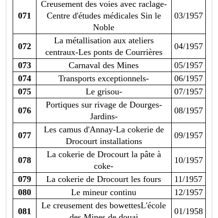
Creusement des voies avec raclage-
071
Centre d'études médicales Sin le
03/1957
Noble
La métallisation aux ateliers
072
04/1957
centraux-Les ponts de Courrières
073
Carnaval des Mines
05/1957
074
Transports exceptionnels-
06/1957
075
Le grisou-
07/1957
Portiques sur rivage de Dourges-
076
08/1957
Jardins-
Les camus d'Annay-La cokerie de
077
09/1957
Drocourt installations
La cokerie de Drocourt la pâte à
078
10/1957
coke-
079
La cokerie de Drocourt les fours
11/1957
080
Le mineur continu
12/1957
Le creusement des bowettesL'école
081
01/1958
des Mines de douai