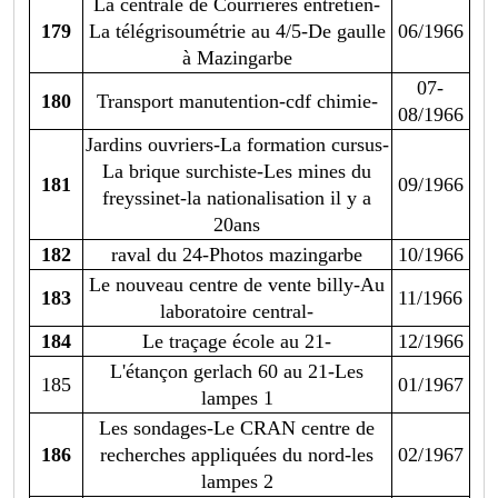
La centrale de Courrières entretien-
179
La télégrisoumétrie au 4/5-De gaulle
06/1966
à Mazingarbe
07-
180
Transport manutention-cdf chimie-
08/1966
Jardins ouvriers-La formation cursus-
La brique surchiste-Les mines du
181
09/1966
freyssinet-la nationalisation il y a
20ans
182
raval du 24-Photos mazingarbe
10/1966
Le nouveau centre de vente billy-Au
183
11/1966
laboratoire central-
184
Le traçage école au 21-
12/1966
L'étançon gerlach 60 au 21-Les
185
01/1967
lampes 1
Les sondages-Le CRAN centre de
186
recherches appliquées du nord-les
02/1967
lampes 2