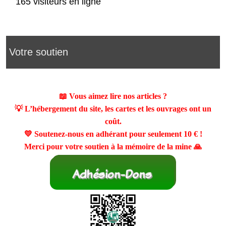
165 visiteurs en ligne
Votre soutien
📖 Vous aimez lire nos articles ?
💡 L’hébergement du site, les cartes et les ouvrages ont un
coût.
💛 Soutenez-nous en adhérant pour seulement
10 €
!
Merci pour votre soutien à la mémoire de la mine 🙏