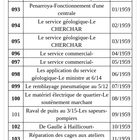
Penarroya-Fonctionnement d'une
093
01/1959
centrale
Le service géologique-Le
094
02/1959
CHERCHAR
Le service géologique-Le
095
03/1959
CHERCHAR
096
Le service commercial-
04/1959
097
Le service commercial-
05/1959
Les application du service
098
06/1959
géologique-Le ministre at 6/14
099
Le remblayage pneumatique au 5/12
07/1959
Le matériel électrique de quartier-Le
100
08/1959
soutènement marchant
Raval de puits au 3/15-Les sapeurs-
101
09/1959
pompiers
102
De Gaulle à Haillicourt-
10/1959
Réparation des cages aux ateliers
103
11/1959