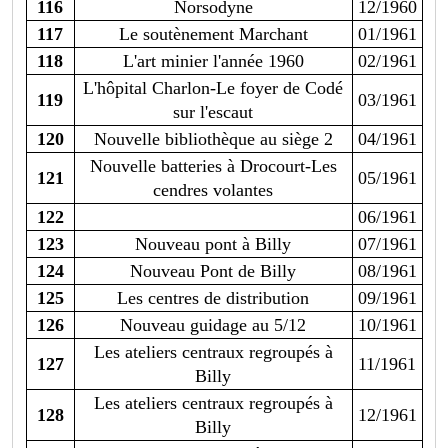
116
Norsodyne
12/1960
117
Le soutènement Marchant
01/1961
118
L'art minier l'année 1960
02/1961
L'hôpital Charlon-Le foyer de Codé
119
03/1961
sur l'escaut
120
Nouvelle bibliothèque au siège 2
04/1961
Nouvelle batteries à Drocourt-Les
121
05/1961
cendres volantes
122
06/1961
123
Nouveau pont à Billy
07/1961
124
Nouveau Pont de Billy
08/1961
125
Les centres de distribution
09/1961
126
Nouveau guidage au 5/12
10/1961
Les ateliers centraux regroupés à
127
11/1961
Billy
Les ateliers centraux regroupés à
128
12/1961
Billy