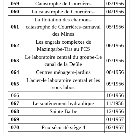
059
Catastrophe de Courrières
03/1956
060
La catastrophe de Courrières-
04/1956
La flottation des charbons-
061
catastrophe de Courrières-carnaval
05/1956
des Mines
Les engrais complexes de
062
06/1956
Mazingarbe-Tirs au PCS
Le laboratoire central du groupe-Le
063
07/1956
canal de la Deûle
064
Centres ménagers-jardins
08/1956
L'acier-le laboratoire central et les
065
09/1956
sous labos
066
10/1956
067
Le soutènement hydraulique
11/1956
068
Sainte Barbe
12/1956
069
01/1957
070
Prix sécurité siège 4
02/1957