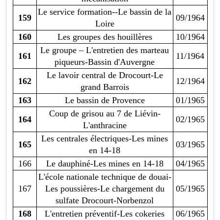
Le service formation--Le bassin de la
159
09/1964
Loire
160
Les groupes des houillères
10/1964
Le groupe – L'entretien des marteau
161
11/1964
piqueurs-Bassin d'Auvergne
Le lavoir central de Drocourt-Le
162
12/1964
grand Barrois
163
Le bassin de Provence
01/1965
Coup de grisou au 7 de Liévin-
164
02/1965
L'anthracine
Les centrales électriques-Les mines
165
03/1965
en 14-18
166
Le dauphiné-Les mines en 14-18
04/1965
L'école nationale technique de douai-
167
Les poussières-Le chargement du
05/1965
sulfate Drocourt-Norbenzol
168
L'entretien préventif-Les cokeries
06/1965