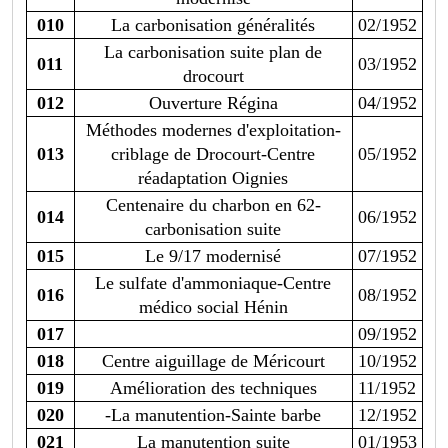
010
La carbonisation généralités
02/1952
La carbonisation suite plan de
011
03/1952
drocourt
012
Ouverture Régina
04/1952
Méthodes modernes d'exploitation-
013
criblage de Drocourt-Centre
05/1952
réadaptation Oignies
Centenaire du charbon en 62-
014
06/1952
carbonisation suite
015
Le 9/17 modernisé
07/1952
Le sulfate d'ammoniaque-Centre
016
08/1952
médico social Hénin
017
09/1952
018
Centre aiguillage de Méricourt
10/1952
019
Amélioration des techniques
11/1952
020
-La manutention-Sainte barbe
12/1952
021
La manutention suite
01/1953