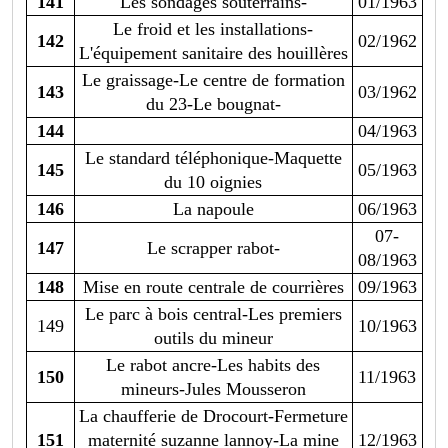
141
Les sondages souterrains-
01/1963
Le froid et les installations-
142
02/1962
L'équipement sanitaire des houillères
Le graissage-Le centre de formation
143
03/1962
du 23-Le bougnat-
144
04/1963
Le standard téléphonique-Maquette
145
05/1963
du 10 oignies
146
La napoule
06/1963
07-
147
Le scrapper rabot-
08/1963
148
Mise en route centrale de courrières
09/1963
Le parc à bois central-Les premiers
149
10/1963
outils du mineur
Le rabot ancre-Les habits des
150
11/1963
mineurs-Jules Mousseron
La chaufferie de Drocourt-Fermeture
151
maternité suzanne lannoy-La mine
12/1963