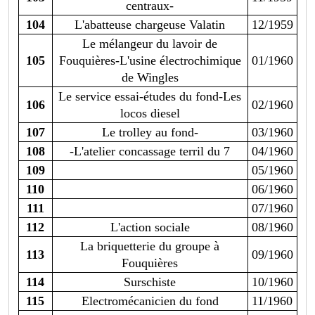
centraux-
104
L'abatteuse chargeuse Valatin
12/1959
Le mélangeur du lavoir de
105
Fouquières-L'usine électrochimique
01/1960
de Wingles
Le service essai-études du fond-Les
106
02/1960
locos diesel
107
Le trolley au fond-
03/1960
108
-L'atelier concassage terril du 7
04/1960
109
05/1960
110
06/1960
111
07/1960
112
L'action sociale
08/1960
La briquetterie du groupe à
113
09/1960
Fouquières
114
Surschiste
10/1960
115
Electromécanicien du fond
11/1960