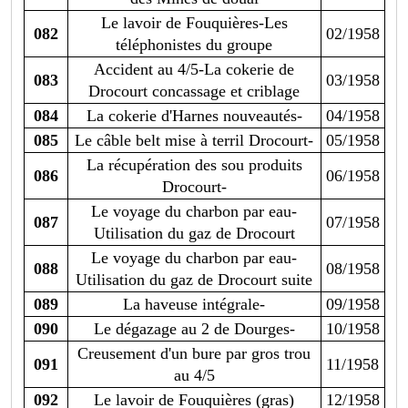
Le lavoir de Fouquières-Les
082
02/1958
téléphonistes du groupe
Accident au 4/5-La cokerie de
083
03/1958
Drocourt concassage et criblage
084
La cokerie d'Harnes nouveautés-
04/1958
085
Le câble belt mise à terril Drocourt-
05/1958
La récupération des sou produits
086
06/1958
Drocourt-
Le voyage du charbon par eau-
087
07/1958
Utilisation du gaz de Drocourt
Le voyage du charbon par eau-
088
08/1958
Utilisation du gaz de Drocourt suite
089
La haveuse intégrale-
09/1958
090
Le dégazage au 2 de Dourges-
10/1958
Creusement d'un bure par gros trou
091
11/1958
au 4/5
092
Le lavoir de Fouquières (gras)
12/1958