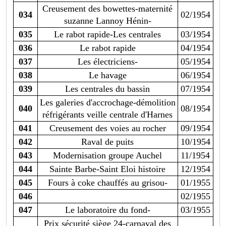
Creusement des bowettes-maternité
034
02/1954
suzanne Lannoy Hénin-
035
Le rabot rapide-Les centrales
03/1954
036
Le rabot rapide
04/1954
037
Les électriciens-
05/1954
038
Le havage
06/1954
039
Les centrales du bassin
07/1954
Les galeries d'accrochage-démolition
040
08/1954
réfrigérants veille centrale d'Harnes
041
Creusement des voies au rocher
09/1954
042
Raval de puits
10/1954
043
Modernisation groupe Auchel
11/1954
044
Sainte Barbe-Saint Eloi histoire
12/1954
045
Fours à coke chauffés au grisou-
01/1955
046
02/1955
047
Le laboratoire du fond-
03/1955
Prix sécurité siège 24-carnaval des