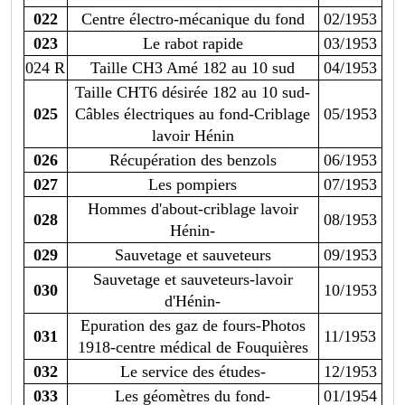
022
Centre électro-mécanique du fond
02/1953
023
Le rabot rapide
03/1953
024 R
Taille CH3 Amé 182 au 10 sud
04/1953
Taille CHT6 désirée 182 au 10 sud-
025
Câbles électriques au fond-Criblage
05/1953
lavoir Hénin
026
Récupération des benzols
06/1953
027
Les pompiers
07/1953
Hommes d'about-criblage lavoir
028
08/1953
Hénin-
029
Sauvetage et sauveteurs
09/1953
Sauvetage et sauveteurs-lavoir
030
10/1953
d'Hénin-
Epuration des gaz de fours-Photos
031
11/1953
1918-centre médical de Fouquières
032
Le service des études-
12/1953
033
Les géomètres du fond-
01/1954