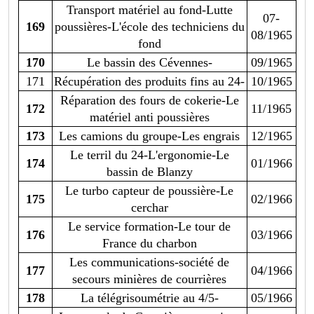
Transport matériel au fond-Lutte
07-
169
poussières-L'école des techniciens du
08/1965
fond
170
Le bassin des Cévennes-
09/1965
171
Récupération des produits fins au 24-
10/1965
Réparation des fours de cokerie-Le
172
11/1965
matériel anti poussières
173
Les camions du groupe-Les engrais
12/1965
Le terril du 24-L'ergonomie-Le
174
01/1966
bassin de Blanzy
Le turbo capteur de poussière-Le
175
02/1966
cerchar
Le service formation-Le tour de
176
03/1966
France du charbon
Les communications-société de
177
04/1966
secours minières de courrières
178
La télégrisoumétrie au 4/5-
05/1966