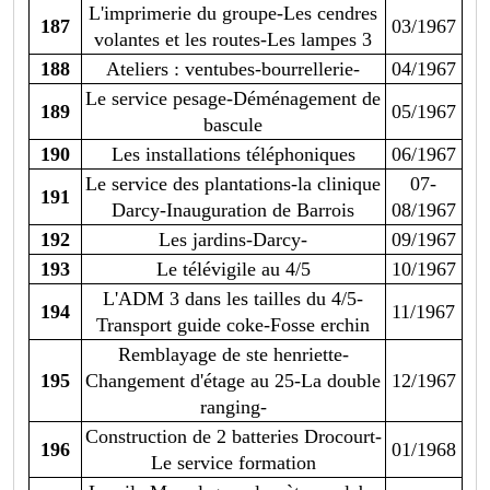
L'imprimerie du groupe-Les cendres
187
03/1967
volantes et les routes-Les lampes 3
188
Ateliers : ventubes-bourrellerie-
04/1967
Le service pesage-Déménagement de
189
05/1967
bascule
190
Les installations téléphoniques
06/1967
Le service des plantations-la clinique
07-
191
Darcy-Inauguration de Barrois
08/1967
192
Les jardins-Darcy-
09/1967
193
Le télévigile au 4/5
10/1967
L'ADM 3 dans les tailles du 4/5-
194
11/1967
Transport guide coke-Fosse erchin
Remblayage de ste henriette-
195
Changement d'étage au 25-La double
12/1967
ranging-
Construction de 2 batteries Drocourt-
196
01/1968
Le service formation