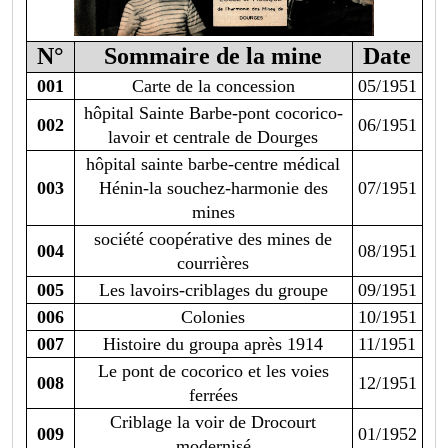
N°
Sommaire de la mine
Date
001
Carte de la concession
05/1951
hôpital Sainte Barbe-pont cocorico-
002
06/1951
lavoir et centrale de Dourges
hôpital sainte barbe-centre médical
003
Hénin-la souchez-harmonie des
07/1951
mines
société coopérative des mines de
004
08/1951
courrières
005
Les lavoirs-criblages du groupe
09/1951
006
Colonies
10/1951
007
Histoire du groupa après 1914
11/1951
Le pont de cocorico et les voies
008
12/1951
ferrées
Criblage la voir de Drocourt
009
01/1952
modernisé