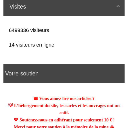
Visites

6499336 visiteurs
14 visiteurs en ligne
Votre soutien
📖 Vous aimez lire nos articles ?
💡 L’hébergement du site, les cartes et les ouvrages ont un
coût.
💛 Soutenez-nous en adhérant pour seulement
10 €
!
Merci pour votre soutien à la mémoire de la mine 🙏