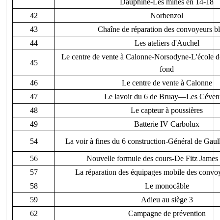
Dauphiné-Les mines en 14-18
42
Norbenzol
43
Chaîne de réparation des convoyeurs bl
44
Les ateliers d'Auchel
Le centre de vente à Calonne-Norsodyne-L'école d
45
fond
46
Le centre de vente à Calonne
47
Le lavoir du 6 de Bruay—Les Céven
48
Le capteur à poussières
49
Batterie IV Carbolux
54
La voir à fines du 6 construction-Général de Gau
56
Nouvelle formule des cours-De Fitz Jame
57
La réparation des équipages mobile des convoy
58
Le monocâble
59
Adieu au siège 3
62
Campagne de prévention