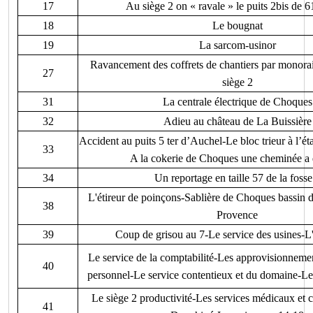
17
Au siège 2 on « ravale » le puits 2bis de 
18
Le bougnat
19
La sarcom-usinor
Ravancement des coffrets de chantiers par monorai
27
siège 2
31
La centrale électrique de Choques
32
Adieu au château de La Buissière
Accident au puits 5 ter d’Auchel-Le bloc trieur à l’é
33
A la cokerie de Choques une cheminée a 
34
Un reportage en taille 57 de la fosse
L'étireur de poinçons-Sablière de Choques bassin 
38
Provence
39
Coup de grisou au 7-Le service des usines-L
Le service de la comptabilité-Les approvisionneme
40
personnel-Le service contentieux et du domaine-L
Le siège 2 productivité-Les services médicaux e
41