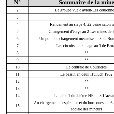
N°
Sommaire de la min
2
Le groupe vue d'avion-Les coulonn
3
4
Rendement au siège 4, 22 veine-salon 
5
Changement d'étage au 2-Les mines de P
6
Un point de chargement mécanisé au 3bis-Bour
7
Les circuits de trainage au 3 de Bru
8
**
9
**
10
La centrale de Courrières
11
Le bassin en deuil Hulluch 1962
12
**
13
**
14
La taille 1 du 22éme NE au 3-L'aérat
Au chargement d'espérance et du bure ouest au 6
15
sociale des mineurs