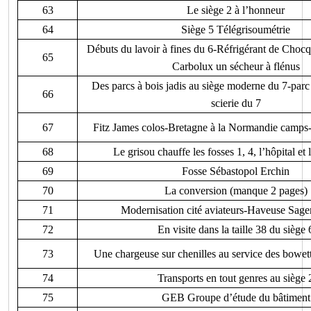
63
Le siège 2 à l’honneur
64
Siège 5 Télégrisoumétrie
Débuts du lavoir à fines du 6-Réfrigérant de Chocq
65
Carbolux un sécheur à flénus
Des parcs à bois jadis au siège moderne du 7-parc 
66
scierie du 7
67
Fitz James colos-Bretagne à la Normandie camps
68
Le grisou chauffe les fosses 1, 4, l’hôpital et
69
Fosse Sébastopol Erchin
70
La conversion (manque 2 pages)
71
Modernisation cité aviateurs-Haveuse Sage
72
En visite dans la taille 38 du siège 
73
Une chargeuse sur chenilles au service des bowet
74
Transports en tout genres au siège 
75
GEB Groupe d’étude du bâtiment