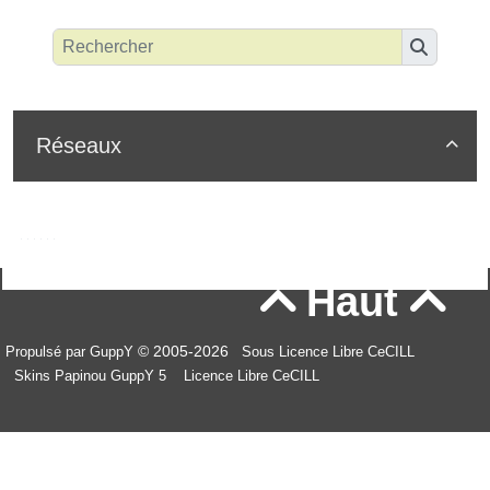
Réseaux

Haut


© 2005-2026
Propulsé par GuppY
Sous Licence Libre CeCILL
Skins Papinou GuppY 5
Licence Libre CeCILL