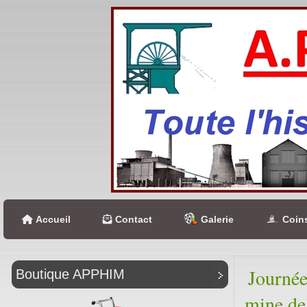
Accueil
Contact
Galerie
Coins
Journée
Boutique APPHIM
mine de