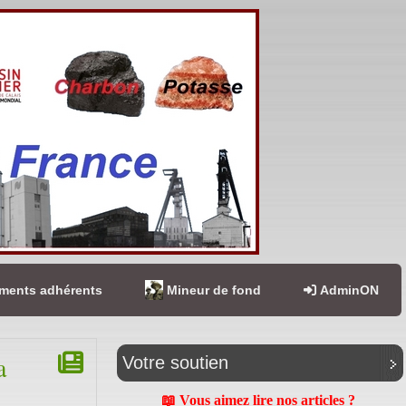
ents adhérents
Mineur de fond
AdminON
a
Votre soutien
📖 Vous aimez lire nos articles ?