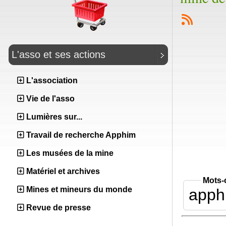
L'asso et ses actions
L'association
Vie de l'asso
Lumières sur...
Travail de recherche Apphim
Les musées de la mine
Matériel et archives
Mots-
Mines et mineurs du monde
apph
Revue de presse