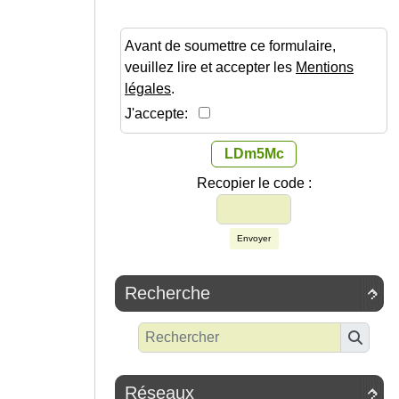
Avant de soumettre ce formulaire,
veuillez lire et accepter les
Mentions
légales
.
J'accepte:
LDm5Mc
Recopier le code :
Envoyer
Recherche

Réseaux
