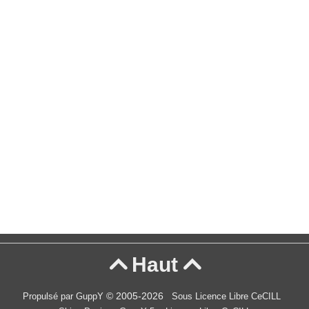
Haut


© 2005-2026
Propulsé par GuppY
Sous Licence Libre CeCILL