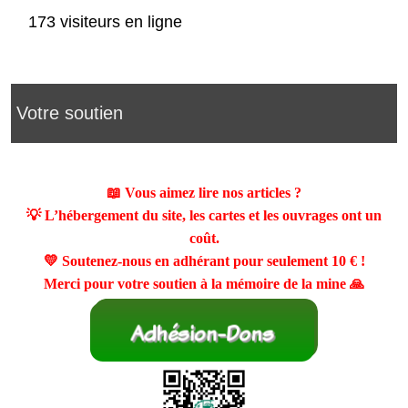
173 visiteurs en ligne
Votre soutien
📖 Vous aimez lire nos articles ?
💡 L’hébergement du site, les cartes et les ouvrages ont un
coût.
💛 Soutenez-nous en adhérant pour seulement
10 €
!
Merci pour votre soutien à la mémoire de la mine 🙏