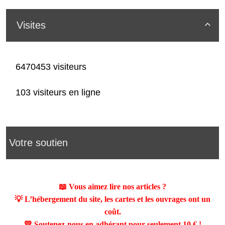
Visites

6470453 visiteurs
103 visiteurs en ligne
Votre soutien
📖 Vous aimez lire nos articles ?
💡 L’hébergement du site, les cartes et les ouvrages ont un
coût.
💛 Soutenez-nous en adhérant pour seulement
10 €
!