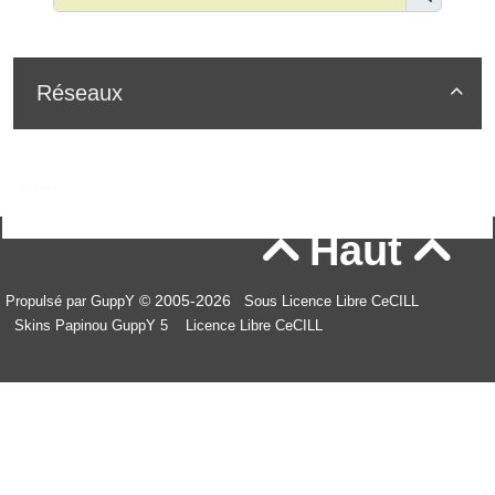
Réseaux

Haut


© 2005-2026
Propulsé par GuppY
Sous Licence Libre CeCILL
Skins Papinou GuppY 5
Licence Libre CeCILL