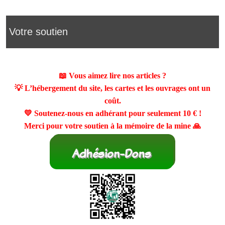
Votre soutien
📖 Vous aimez lire nos articles ?
💡 L’hébergement du site, les cartes et les ouvrages ont un
coût.
💛 Soutenez-nous en adhérant pour seulement
10 €
!
Merci pour votre soutien à la mémoire de la mine 🙏