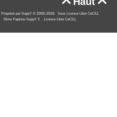
Haut


© 2005-2026
Propulsé par GuppY
Sous Licence Libre CeCILL
Skins Papinou GuppY 5
Licence Libre CeCILL