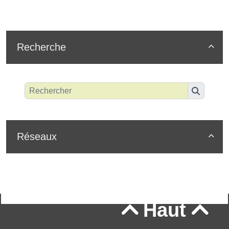
Recherche

Réseaux

Haut

