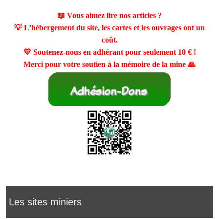
📖 Vous aimez lire nos articles ?
💡 L’hébergement du site, les cartes et les ouvrages ont un
coût.
💛 Soutenez-nous en adhérant pour seulement
10 €
!
Merci pour votre soutien à la mémoire de la mine 🙏
Les sites miniers