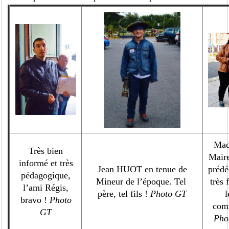
Mad
Très bien
Maire
informé et très
Jean HUOT en tenue de
prédé
pédagogique,
Mineur de l’époque. Tel
très 
l’ami Régis,
père, tel fils !
Photo GT
l
bravo !
Photo
com
GT
Pho