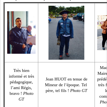
Mad
Très bien
Maire
informé et très
Jean HUOT en tenue de
prédé
pédagogique,
Mineur de l’époque. Tel
très 
l’ami Régis,
père, tel fils !
Photo GT
l
bravo !
Photo
com
GT
Pho