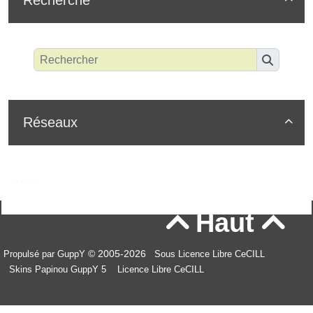
Réseaux

Haut


© 2005-2026
Propulsé par GuppY
Sous Licence Libre CeCILL
Skins Papinou GuppY 5
Licence Libre CeCILL