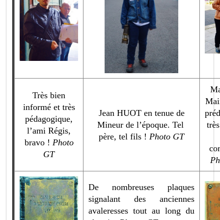
Ma
Très bien
Mai
informé et très
Jean HUOT en tenue de
pré
pédagogique,
Mineur de l’époque. Tel
très
l’ami Régis,
père, tel fils !
Photo GT
bravo !
Photo
co
GT
Ph
De nombreuses plaques
signalant des anciennes
avaleresses tout au long du