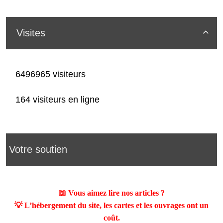
Visites

6496965 visiteurs
164 visiteurs en ligne
Votre soutien
📖 Vous aimez lire nos articles ?
💡 L’hébergement du site, les cartes et les ouvrages ont un
coût.