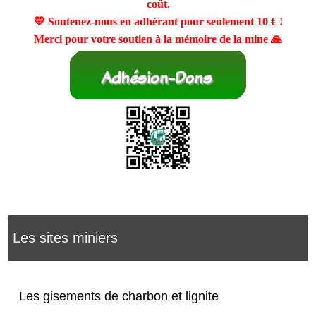
coût.
💛 Soutenez-nous en adhérant pour seulement
10 €
!
Merci pour votre soutien à la mémoire de la mine 🙏
Les sites miniers
Les gisements de charbon et lignite