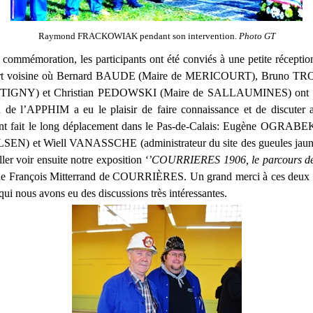
Raymond FRACKOWIAK pendant son intervention.
Photo GT
a commémoration, les participants ont été conviés à une petite réception
t voisine où Bernard BAUDE (Maire de MERICOURT), Bruno TRO
GNY) et Christian PEDOWSKI (Maire de SALLAUMINES) ont pri
n de l’APPHIM a eu le plaisir de faire connaissance et de discuter 
ont fait le long déplacement
dans le Pas-de-Calais: Eugène OGRABEK
SEN) et Wiell VANASSCHE (administrateur du site des gueules jaune
ller voir ensuite notre exposition
‘’COURRIERES 1906, le parcours des
ue François Mitterrand de COURRIÈRES. Un grand merci à ces deux 
ui nous avons eu des discussions très intéressantes.