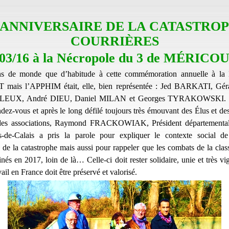
ANNIVERSAIRE DE LA CATASTROP
COURRIÈRES
/03/16 à la Nécropole du 3 de MÉRICO
s de monde que d’habitude à cette commémoration annuelle à la 
ais l’APPHIM était, elle, bien représentée : Jed BARKATI, Gé
LEUX, André DIEU, Daniel MILAN et Georges TYRAKOWSKI. Le 
ndez-vous et après le long défilé toujours très émouvant des Élus et de
 des associations, Raymond FRACKOWIAK, Président départementa
e-Calais a pris la parole pour expliquer le contexte social d
de la catastrophe mais aussi pour rappeler que les combats de la clas
nés en 2017, loin de là… Celle-ci doit rester solidaire, unie et très vi
vail en France doit être préservé et valorisé.