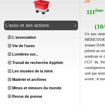
ème
111
L'asso et ses actions
(10
Un peu moin
L'association
MÉRICOURT m
Josiane DAR
Vie de l'asso
présent au re
Lumières sur...
syndicats et
CGT du Pas-d
Travail de recherche Apphim
conséquences 
Les musées de la mine
sont pas termi
avenir ; le tra
Matériel et archives
Mines et mineurs du monde
Revue de presse