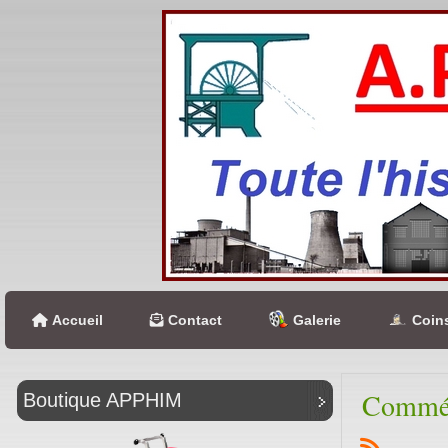
Accueil
Contact
Galerie
Coins
Commém
Boutique APPHIM