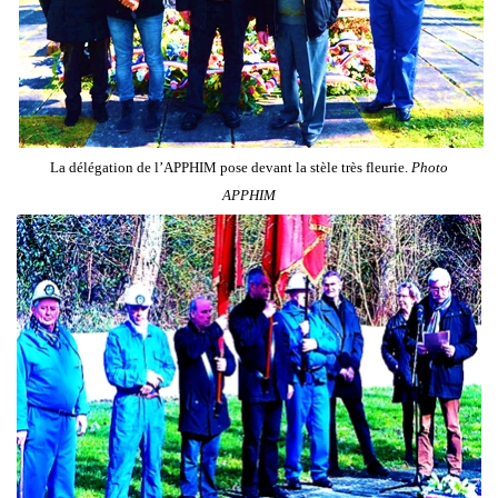
La délégation de l’APPHIM pose devant la stèle très fleurie.
Photo
APPHIM