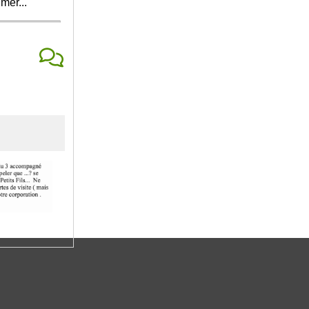
mer...