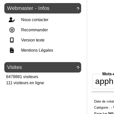
Webmaster - Infos

Nous contacter
Recommander
Version texte
Mentions Légales
Visites

Mots-
6478881 visiteurs
apph
111 visiteurs en ligne
Date de créat
Catégorie :
-
Page lue
541