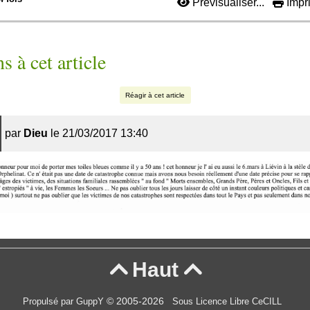
Prévisualiser...
Impri
s à cet article
Réagir à cet article
par
Dieu
le 21/03/2017 13:40
Haut


© 2005-2026
Propulsé par GuppY
Sous Licence Libre CeCILL