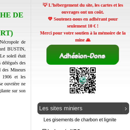
💡 L’hébergement du site, les cartes et les
ouvrages ont un coût.
HE DE
💛 Soutenez-nous en adhérant pour
seulement
10 €
!
URT)
Merci pour votre soutien à la mémoire de la
mine 🙏
Nécropole de
rard BUSTIN,
soleil était
s délégués des
l des Mineurs
e 1906 et les
se ouvrière ne
gilante sur son
Les sites miniers
Les gisements de charbon et lignite