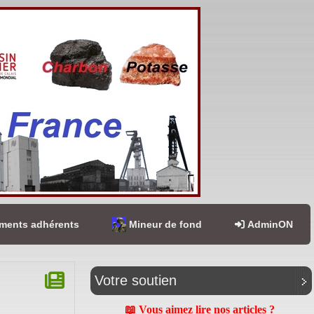
ents adhérents
Mineur de fond
AdminON
Votre soutien
📖 Vous aimez lire nos articles ?