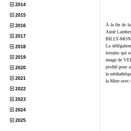
2014
2015
À la fin de l
2016
Aimé Lamber
2017
BILLY-MONTI
La délégatio
2018
lorrains qui 
2019
image de VEL
profité pour a
2020
la médiathèq
2021
la Mine avec q
2022
2023
2024
2025