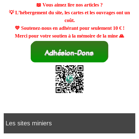
📖 Vous aimez lire nos articles ?
💡 L’hébergement du site, les cartes et les ouvrages ont un
coût.
💛 Soutenez-nous en adhérant pour seulement
10 €
!
Merci pour votre soutien à la mémoire de la mine 🙏
Les sites miniers