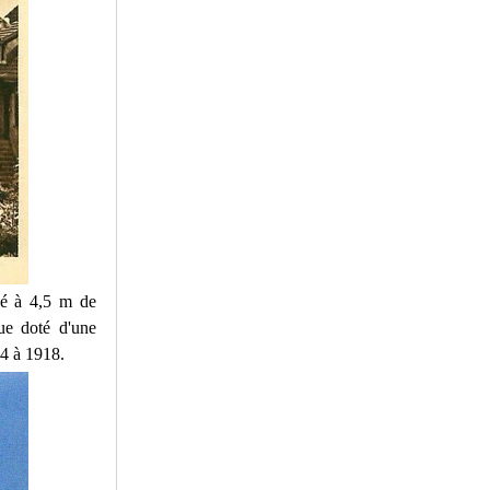
cé à 4,5 m de
ue doté d'une
14 à 1918.