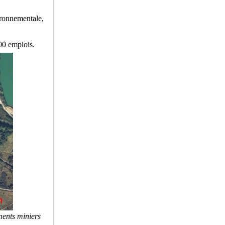
ironnementale,
500 emplois.
ments miniers