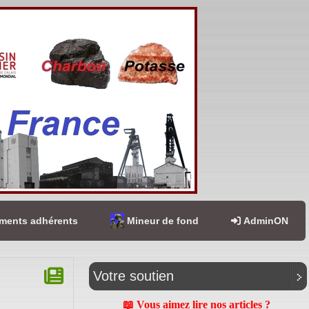
ents adhérents
Mineur de fond
AdminON
Votre soutien
📖 Vous aimez lire nos articles ?