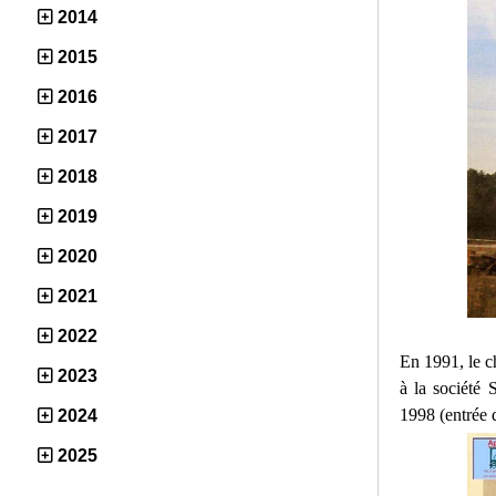
2014
2015
2016
2017
2018
2019
2020
2021
2022
En 1991, le c
2023
à la société 
1998 (entrée d
2024
2025