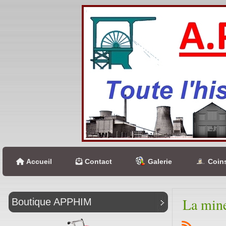
Accueil
Contact
Galerie
Coins
La mine
Boutique APPHIM