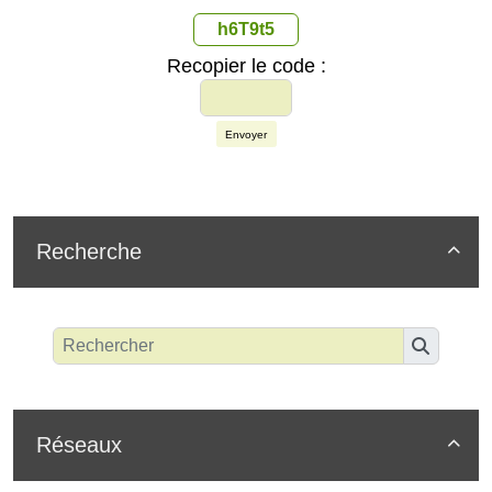
h6T9t5
Recopier le code :
Envoyer
Recherche

Réseaux
