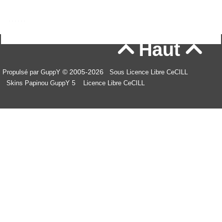
Haut


© 2005-2026
Propulsé par GuppY
Sous Licence Libre CeCILL
Skins Papinou GuppY 5
Licence Libre CeCILL