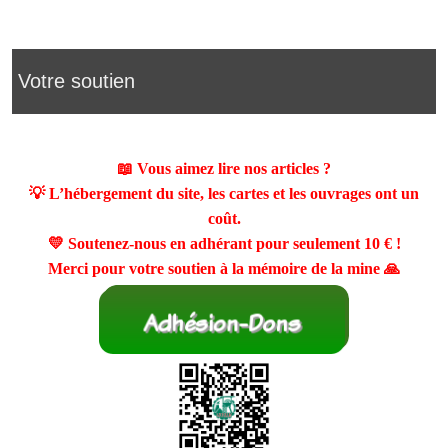
Votre soutien
📖 Vous aimez lire nos articles ?
💡 L’hébergement du site, les cartes et les ouvrages ont un
coût.
💛 Soutenez-nous en adhérant pour seulement
10 €
!
Merci pour votre soutien à la mémoire de la mine 🙏