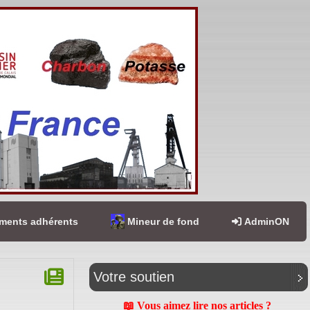
ents adhérents
Mineur de fond
AdminON
Votre soutien
📖 Vous aimez lire nos articles ?