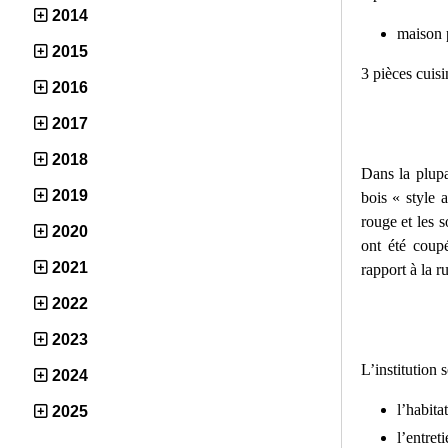
2014
maison p
2015
3 pièces cuisi
2016
2017
2018
Dans la plupa
2019
bois « style 
rouge et les 
2020
ont été coupé
2021
rapport à la r
2022
2023
L’institution 
2024
l’habita
2025
l’entret