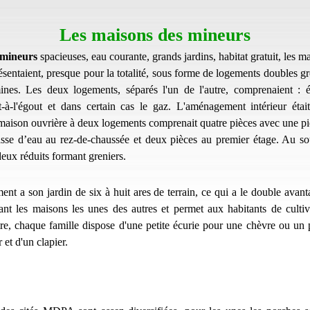
Les maisons des mineurs
 mineurs
spacieuses, eau courante, grands jardins, habitat gratuit, les m
ésentaient, presque pour la totalité, sous forme de logements doubles gr
nes. Les deux logements, séparés l'un de l'autre, comprenaient : él
t-à-l'égout et dans certain cas le gaz. L'aménagement intérieur étai
maison ouvrière à deux logements comprenait quatre pièces avec une piè
se d’eau au rez-de-chaussée et deux pièces au premier étage. Au sou
deux réduits formant greniers.
nt a son jardin de six à huit ares de terrain, ce qui a le double avanta
tant les maisons les unes des autres et permet aux habitants de culti
tre, chaque famille dispose d'une petite écurie pour une chèvre ou un 
 et d'un clapier.