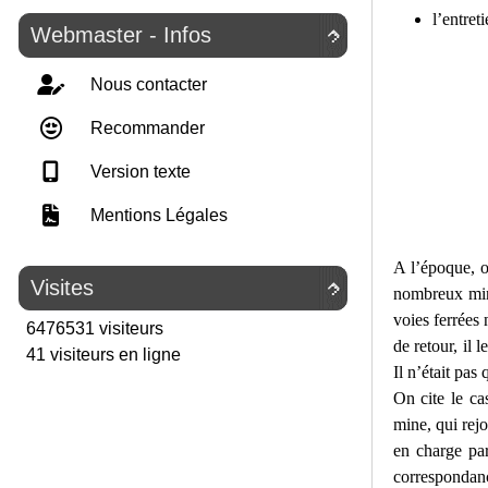
l’entret
Webmaster - Infos

Nous contacter
Recommander
Version texte
Mentions Légales
A l’époque, on
Visites

nombreux mine
voies ferrées
6476531 visiteurs
de retour, il 
41 visiteurs en ligne
Il n’était pas
On cite le c
mine, qui rejo
en charge pa
correspondance