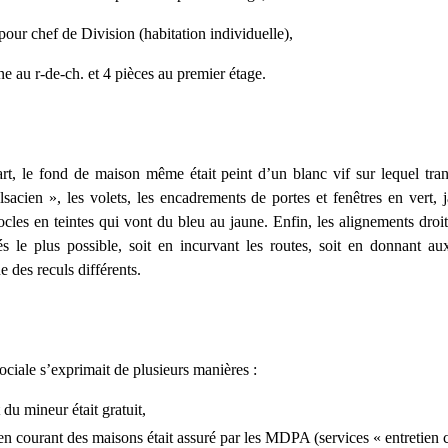
our chef de Division (habitation individuelle),
ne au r-de-ch. et 4 pièces au premier étage.
rt, le fond de maison même était peint d’un blanc vif sur lequel tran
alsacien », les volets, les encadrements de portes et fenêtres en vert, 
socles en teintes qui vont du bleu au jaune. Enfin, les alignements droi
s le plus possible, soit en incurvant les routes, soit en donnant a
ue des reculs différents.
sociale s’exprimait de plusieurs manières :
t du mineur était gratuit,
ien courant des maisons était assuré par les MDPA (services « entretien c