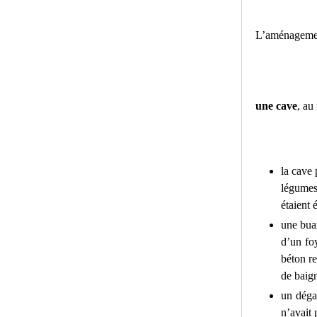
L’aménagement 
une cave
, au
la cave 
légumes,
étaient 
une bua
d’un fo
béton re
de baign
un dégag
n’avait 