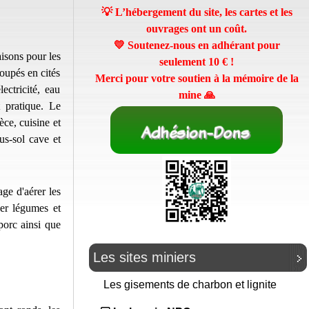
💡 L’hébergement du site, les cartes et les
ouvrages ont un coût.
💛 Soutenez-nous en adhérant pour
aisons pour les
seulement
10 €
!
oupés en cités
Merci pour votre soutien à la mémoire de la
ectricité, eau
mine 🙏
t pratique. Le
ce, cuisine et
s-sol cave et
ge d'aérer les
ver légumes et
porc ainsi que
Les sites miniers
Les gisements de charbon et lignite