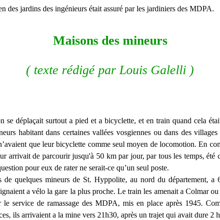
ien des jardins des ingénieurs était assuré par les jardiniers des MDPA.
Maisons des mineurs
( texte rédigé par Louis Galelli )
 se déplaçait surtout a pied et a bicyclette, et en train quand cela éta
urs habitant dans certaines vallées vosgiennes ou dans des village
 n’avaient que leur bicyclette comme seul moyen de locomotion. En comp
leur arrivait de parcourir jusqu'à 50 km par jour, par tous les temps, ét
 question pour eux de rater ne serait-ce qu’un seul poste.
as de quelques mineurs de St. Hyppolite, au nord du département, a 
ignaient a vélo la gare la plus proche. Le train les amenait a Colmar ou i
r le service de ramassage des MDPA, mis en place après 1945. Com
s, ils arrivaient a la mine vers 21h30, après un trajet qui avait dure 2 