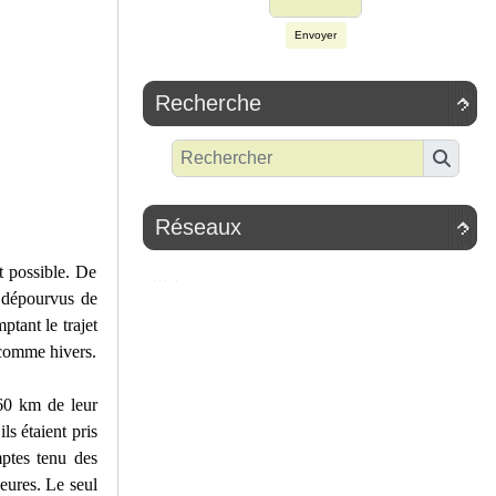
Envoyer
Recherche

Réseaux

it possible. De
s dépourvus de
tant le trajet
é comme hivers.
60 km de leur
ls étaient pris
ptes tenu des
heures. Le seul