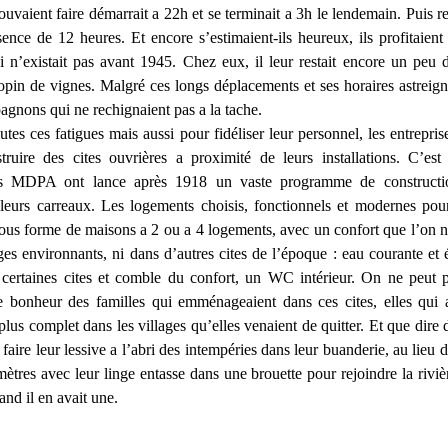
ouvaient faire démarrait a 22h et se terminait a 3h le lendemain. Puis 
ence de 12 heures. Et encore s’estimaient-ils heureux, ils profitaient
 n’existait pas avant 1945. Chez eux, il leur restait encore un peu
lopin de vignes. Malgré ces longs déplacements et ses horaires astreigna
gnons qui ne rechignaient pas a la tache.
utes ces fatigues mais aussi pour fidéliser leur personnel, les entrepri
struire des cites ouvrières a proximité de leurs installations. C’est
es MDPA ont lance après 1918 un vaste programme de constructi
leurs carreaux. Les logements choisis, fonctionnels et modernes pou
sous forme de maisons a 2 ou a 4 logements, avec un confort que l’on ne
ges environnants, ni dans d’autres cites de l’époque : eau courante et é
 certaines cites et comble du confort, un WC intérieur. On ne peut 
e bonheur des familles qui emménageaient dans ces cites, elles qui
 plus complet dans les villages qu’elles venaient de quitter. Et que dir
faire leur lessive a l’abri des intempéries dans leur buanderie, au lieu 
ètres avec leur linge entasse dans une brouette pour rejoindre la riviè
and il en avait une.