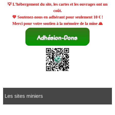
💡 L’hébergement du site, les cartes et les ouvrages ont un
coût.
💛 Soutenez-nous en adhérant pour seulement
10 €
!
Merci pour votre soutien à la mémoire de la mine 🙏
Les sites miniers