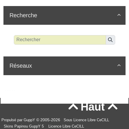
Recherche

Réseaux

Haut


© 2005-2026
Propulsé par GuppY
Sous Licence Libre CeCILL
Skins Papinou GuppY 5
Licence Libre CeCILL