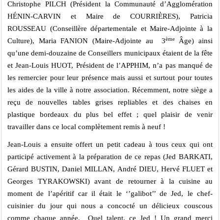
Christophe PILCH (Président la Communauté d’Agglomération
HÉNIN-CARVIN et Maire de COURRIÈRES), Patricia
ROUSSEAU (Conseillère départementale et Maire-Adjointe à la
ème
Culture), Maria FANION (Maire-Adjointe au 3
Âge) ainsi
qu’une demi-douzaine de Conseillers municipaux étaient de la fête
et Jean-Louis HUOT, Président de l’APPHIM, n’a pas manqué de
les remercier pour leur présence mais aussi et surtout pour toutes
les aides de la ville à notre association. Récemment, notre siège a
reçu de nouvelles tables grises repliables et des chaises en
plastique bordeaux du plus bel effet ; quel plaisir de venir
travailler dans ce local complètement remis à neuf !
Jean-Louis a ensuite offert un petit cadeau à tous ceux qui ont
participé activement à la préparation de ce repas (Jed BARKATI,
Gérard BUSTIN, Daniel MILLAN, André DIEU, Hervé FLUET et
Georges TYRAKOWSKI) avant de retourner à la cuisine au
moment de l’apéritif car il était le ‘’galibot’’ de Jed, le chef-
cuisinier du jour qui nous a concocté un délicieux couscous
comme chaque année. Quel talent, ce Jed ! Un grand merci