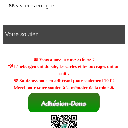
86 visiteurs en ligne
Votre soutien
📖 Vous aimez lire nos articles ?
💡 L’hébergement du site, les cartes et les ouvrages ont un
coût.
💛 Soutenez-nous en adhérant pour seulement
10 €
!
Merci pour votre soutien à la mémoire de la mine 🙏