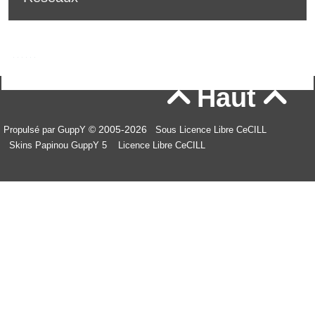
Haut


© 2005-2026
Propulsé par GuppY
Sous Licence Libre CeCILL
Skins Papinou GuppY 5
Licence Libre CeCILL