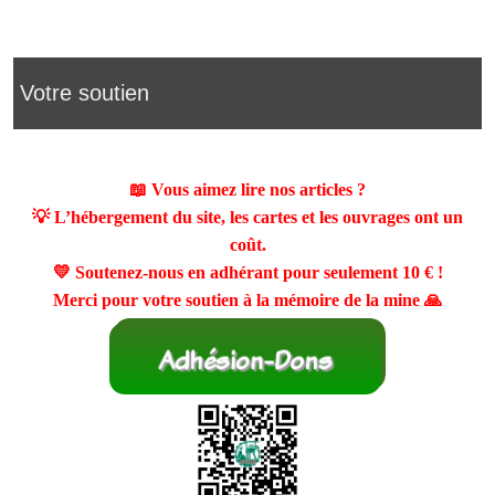
Votre soutien
📖 Vous aimez lire nos articles ?
💡 L’hébergement du site, les cartes et les ouvrages ont un
coût.
💛 Soutenez-nous en adhérant pour seulement
10 €
!
Merci pour votre soutien à la mémoire de la mine 🙏