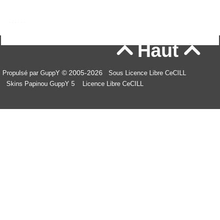
Haut


© 2005-2026
Propulsé par GuppY
Sous Licence Libre CeCILL
Skins Papinou GuppY 5
Licence Libre CeCILL