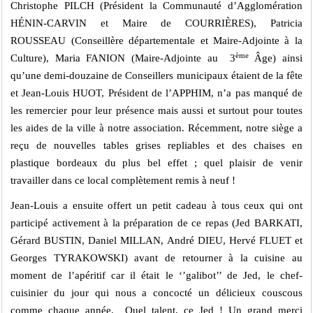
Christophe PILCH (Président la Communauté d’Agglomération
HÉNIN-CARVIN et Maire de COURRIÈRES), Patricia
ROUSSEAU (Conseillère départementale et Maire-Adjointe à la
ème
Culture), Maria FANION (Maire-Adjointe au 3
Âge) ainsi
qu’une demi-douzaine de Conseillers municipaux étaient de la fête
et Jean-Louis HUOT, Président de l’APPHIM, n’a pas manqué de
les remercier pour leur présence mais aussi et surtout pour toutes
les aides de la ville à notre association. Récemment, notre siège a
reçu de nouvelles tables grises repliables et des chaises en
plastique bordeaux du plus bel effet ; quel plaisir de venir
travailler dans ce local complètement remis à neuf !
Jean-Louis a ensuite offert un petit cadeau à tous ceux qui ont
participé activement à la préparation de ce repas (Jed BARKATI,
Gérard BUSTIN, Daniel MILLAN, André DIEU, Hervé FLUET et
Georges TYRAKOWSKI) avant de retourner à la cuisine au
moment de l’apéritif car il était le ‘’galibot’’ de Jed, le chef-
cuisinier du jour qui nous a concocté un délicieux couscous
comme chaque année. Quel talent, ce Jed ! Un grand merci