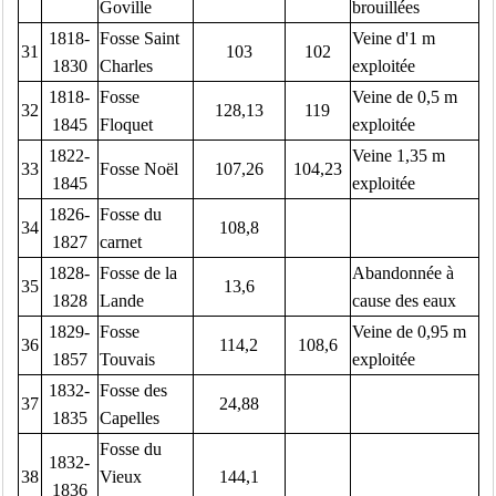
Goville
brouillées
1818-
Fosse Saint
Veine d'1 m
31
103
102
1830
Charles
exploitée
1818-
Fosse
Veine de 0,5 m
32
128,13
119
1845
Floquet
exploitée
1822-
Veine 1,35 m
33
Fosse Noël
107,26
104,23
1845
exploitée
1826-
Fosse du
34
108,8
1827
carnet
1828-
Fosse de la
Abandonnée à
35
13,6
1828
Lande
cause des eaux
1829-
Fosse
Veine de 0,95 m
36
114,2
108,6
1857
Touvais
exploitée
1832-
Fosse des
37
24,88
1835
Capelles
Fosse du
1832-
38
Vieux
144,1
1836