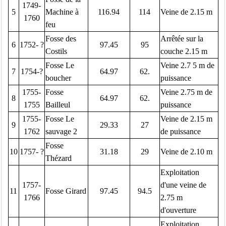
1749-
5
Machine à
116.94
114
Veine de 2.15 m
1760
feu
Fosse des
Arrêtée sur la
6
1752- ?
97.45
95
Costils
couche 2.15 m
Fosse Le
Veine 2.7 5 m de
7
1754-?
64.97
62.
boucher
puissance
1755-
Fosse
Veine 2.75 m de
8
64.97
62.
1755
Bailleul
puissance
1755-
Fosse Le
Veine de 2.15 m
9
29.33
27
1762
sauvage 2
de puissance
Fosse
10
1757- ?
31.18
29
Veine de 2.10 m
Thézard
Exploitation
1757-
d'une veine de
11
Fosse Girard
97.45
94.5
1766
2.75 m
d'ouverture
Exploitation