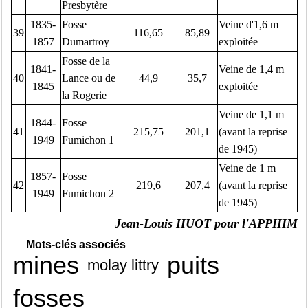
Presbytère
1835-
Fosse
Veine d'1,6 m
39
116,65
85,89
1857
Dumartroy
exploitée
Fosse de la
1841-
Veine de 1,4 m
40
Lance ou de
44,9
35,7
1845
exploitée
la Rogerie
Veine de 1,1 m
1844-
Fosse
41
215,75
201,1
(avant la reprise
1949
Fumichon 1
de 1945)
Veine de 1 m
1857-
Fosse
42
219,6
207,4
(avant la reprise
1949
Fumichon 2
de 1945)
Jean-Louis HUOT pour l'APPHIM
Mots-clés associés
mines
puits
molay littry
fosses