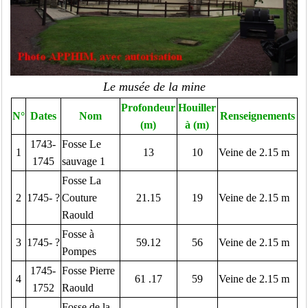
Le musée de la mine
Profondeur
Houiller
N°
Dates
Nom
Renseignements
(m)
à (m)
1743-
Fosse Le
1
13
10
Veine de 2.15 m
1745
sauvage 1
Fosse La
2
1745- ?
Couture
21.15
19
Veine de 2.15 m
Raould
Fosse à
3
1745- ?
59.12
56
Veine de 2.15 m
Pompes
1745-
Fosse Pierre
4
61 .17
59
Veine de 2.15 m
1752
Raould
Fosse de la