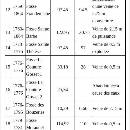
1759-
Fosse
d'une veine de
12
97.45
94.5
1864
Frandemiche
2.75 m
d'ouverture
1763-
Fosse Sainte
Veine de 2.15 m
13
122.95
120.75
1864
Barbe
de puissance
1773-
Fosse Sainte
Veine de 0,5 m
14
97,45
97
1775
Thérèse
exploitée
Fosse La
1776-
15
Couture
33,18
28
Veine de 0,5 m
1776
Gosset 1
Fosse La
1776-
Abandonnée à
16
Couture
25,34
1776
cause des eaux
Gosset 2
1776-
Fosse des
17
10,39
6,66
Veine de 2.15 m
1795
Bouzeries
1779-
Fosse
18
114,92
110
Veine de 0,5 m
1781
Morandet