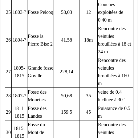
Couches
25
1803-?
Fosse Pelcoq
58,03
12
exploitées de
0,40 m
Rencontre des
Fosse la
veinules
26
1804-?
41,58
18m
Pierre Bise 2
brouillées à 18 et
24 m
Rencontre des
1805-
Grande fosse
veinules
27
228,14
1815
Goville
brouillées à 160
m
Fosse des
veine de 0,4
28
1807-?
50,68
35
Mouettes
inclinée à 30°
1811-
Fosse des
Puissance de 0.5
29
159.5
45
1815
Landes
m
Fosse du
Rencontre des
1815-
30
Mont de
veinules
1815