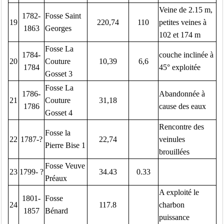
Veine de 2.15 m,
1782-
Fosse Saint
19
220,74
110
petites veines à
1863
Georges
102 et 174 m
Fosse La
1784-
couche inclinée à
20
Couture
10,39
6,6
1784
45° exploitée
Gosset 3
Fosse La
1786-
Abandonnée à
21
Couture
31,18
1786
cause des eaux
Gosset 4
Rencontre des
Fosse la
22
1787-?
22,74
veinules
Pierre Bise 1
brouillées
Fosse Veuve
23
1799- ?
34.43
0.33
Préaux
A exploité le
1801-
Fosse
24
117.8
charbon
1857
Bénard
puissance