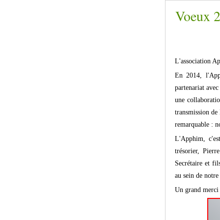
Voeux 
L'association Ap
En 2014, l'App
partenariat avec
une collaborati
transmission de 
remarquable : nos
L'Apphim, c'es
trésorier, Pier
Secrétaire et f
au sein de notre
Un grand merci à