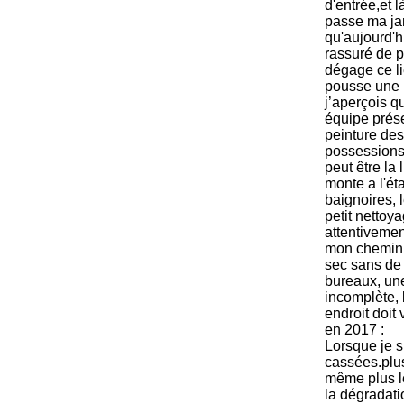
d'entrée,et 
passe ma jamb
qu'aujourd'h
rassuré de pl
dégage ce lie
pousse une p
j’aperçois qu
équipe présen
peinture des
possessions 
peut être la 
monte a l'ét
baignoires, l
petit nettoy
attentivemen
mon chemin e
sec sans de f
bureaux, une
incomplète, 
endroit doit v
en 2017 :
Lorsque je su
cassées.plus
même plus le
la dégradati