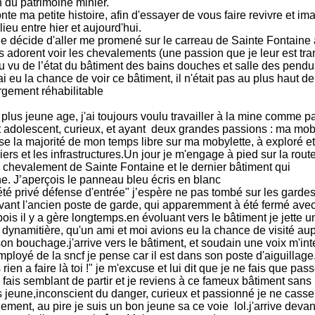
 du patrimoine minier.
nte ma petite histoire, afin d'essayer de vous faire revivre et i
 lieu entre hier et aujourd'hui.
je décide d'aller me promené sur le carreau de Sainte Fontain
es adorent voir les chevalements (une passion que je leur est tra
au vu de l’état du bâtiment des bains douches et salle des pendus.
ai eu la chance de voir ce bâtiment, il n'était pas au plus haut d
argement réhabilitable
lus jeune age, j'ai toujours voulu travailler à la mine comme p
t adolescent, curieux, et ayant deux grandes passions : ma moby
se la majorité de mon temps libre sur ma mobylette, à exploré et
iers et les infrastructures.Un jour je m'engage à pied sur la rout
chevalement de Sainte Fontaine et le dernier bâtiment qui
. J’aperçois le panneau bleu écris en blanc
té privé défense d'entrée" j’espère ne pas tombé sur les garde
vant l'ancien poste de garde, qui apparemment à été fermé ave
ois il y a gère longtemps.en évoluant vers le bâtiment je jette u
a dynamitière, qu'un ami et moi avions eu la chance de visité au
on bouchage.j'arrive vers le bâtiment, et soudain une voix m'inter
mployé de la sncf je pense car il est dans son poste d'aiguillage
s rien a faire là toi !" je m'excuse et lui dit que je ne fais que pas
 fais semblant de partir et je reviens à ce fameux bâtiment sans 
is jeune,inconscient du danger, curieux et passionné je ne casse 
ement, au pire je suis un bon jeune sa ce voie lol.j'arrive devant