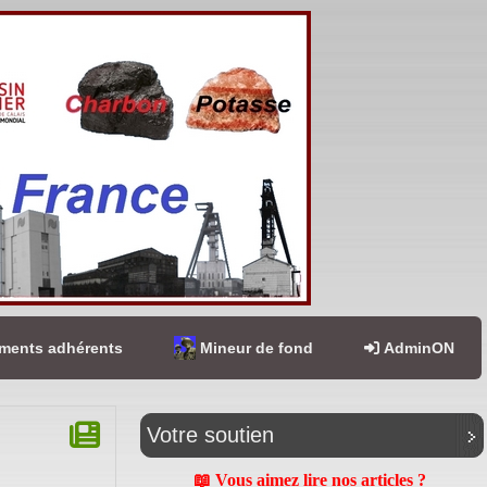
ents adhérents
Mineur de fond
AdminON
Votre soutien
📖 Vous aimez lire nos articles ?