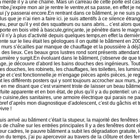
là merde il y a une chaîne. Mais un carreau de cette porte est cas
e,j'expire mon air je rentre le ventre,et sa passe, en effet je ne
ui j'y passerai encore.En rentrant dans ce bâtiment, je ne suis p
us que je n'ai rien a faire ici. je suis attentifs à ce silence étra
u, peur qu'il y est des squatteurs ou sans abris... c'est alors qu
orte en bois vitré à bascule,grinçante, je pénètre dans le magni
'il n'y à plus d'activité depuis quelques temps,en effet la derniè
te sur le lieu était les géologues il on quitté le bâtiment en 20
 murs s’écailles par manque de chauffage et la poussière à déjà
des lieux. Ces beaux gros lustres rond sont présents attendant 
lumière y surgit.En évoluant dans le bâtiment, j'observe de que to
age, je découvre d'abord les bains douches des ingénieurs. Tout 
es douches, les robinets, les chauffages, les toilettes, les lumin
age et c'est fonctionnelle.je m'engage pièces après pièces, je re
t les différents posters qui y sont toujours accrocher aux murs, 
n me disant que c'est vraiment triste de laisser un beau bâtim
uite apparente et en bon état, de plus qu'il y a du potentiel: un a
 cuisine,des sanitaires, une armoire électrique qui parais ne pa
bref d’après mon diagnostique d'adolescent, c'est du gâchis et tr
ivre !
is arrivé au bâtiment c'était la stupeur, la majorité des fenêtres
 de chaîne sur les entrées principales Il y a des fenêtres dont el
ur cadres, le pauvre bâtiment a subit les dégradation gratuite, l
on du temps, j'ai pu apercevoir au travers de la clôture et des fe