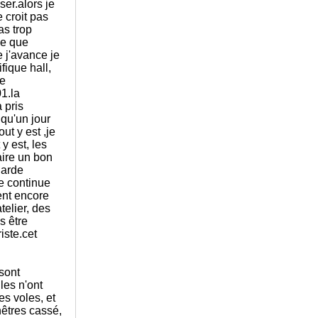
ser.alors je
 croit pas
as trop
nge que
e j'avance je
fique hall,
re
01.la
 pris
qu'un jour
ut y est ,je
y est, les
aire un bon
garde
je continue
ent encore
telier, des
s être
iste.cet
 sont
les n'ont
es voles, et
nêtres cassé,