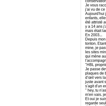
conservation
Je vous raco
j'ai vu de ce
Aujourd'hui 
enfants, ell
été attristé 
y a 14 ans j'
mais était l
En 2003...
Depuis mon p
tonton. Etan
mine, je pas
les sites min
qui mène au 
l'accompagne
"HBL proprié
Je passe de
plaques de b
d’œil vers l
juste avant s
s'agit d'un e
" hey, tu n'a
m'en vais. je
Et oui je su
regarde seul