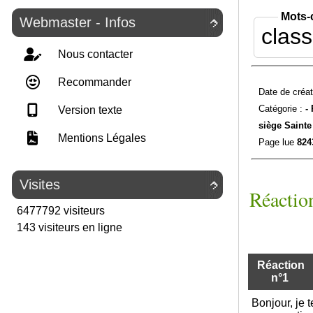
Mots-
Webmaster - Infos

clas
Nous contacter
Recommander
Date de créat
Catégorie :
-
Version texte
siège Sainte
Mentions Légales
Page lue
824
Visites

Réaction
6477792 visiteurs
143 visiteurs en ligne
Réaction
n°1
Bonjour, je t