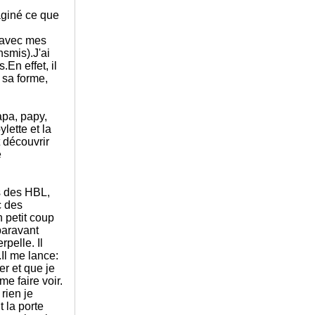
maginé ce que
e avec mes
nsmis).J'ai
En effet, il
e sa forme,
apa, papy,
lette et la
 découvrir
e
s des HBL,
c des
n petit coup
paravant
pelle. Il
.Il me lance:
ser et que je
me faire voir.
rien je
 la porte