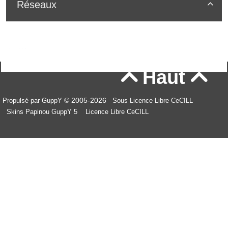
Réseaux

Haut


© 2005-2026
Propulsé par GuppY
Sous Licence Libre CeCILL
Skins Papinou GuppY 5
Licence Libre CeCILL