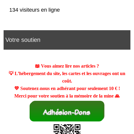
134 visiteurs en ligne
Votre soutien
📖 Vous aimez lire nos articles ?
💡 L’hébergement du site, les cartes et les ouvrages ont un
coût.
💛 Soutenez-nous en adhérant pour seulement
10 €
!
Merci pour votre soutien à la mémoire de la mine 🙏