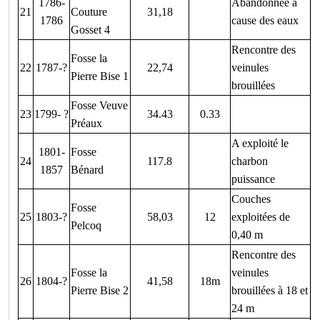
1786-
Abandonnée à
21
Couture
31,18
1786
cause des eaux
Gosset 4
Rencontre des
Fosse la
22
1787-?
22,74
veinules
Pierre Bise 1
brouillées
Fosse Veuve
23
1799- ?
34.43
0.33
Préaux
A exploité le
1801-
Fosse
24
117.8
charbon
1857
Bénard
puissance
Couches
Fosse
25
1803-?
58,03
12
exploitées de
Pelcoq
0,40 m
Rencontre des
Fosse la
veinules
26
1804-?
41,58
18m
Pierre Bise 2
brouillées à 18 et
24 m