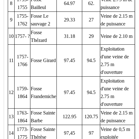
8
64.97
62.
1755
Bailleul
puissance
1755-
Fosse Le
Veine de 2.15 m
9
29.33
27
1762
sauvage 2
de puissance
Fosse
10
1757- ?
31.18
29
Veine de 2.10 m
Thézard
Exploitation
1757-
d'une veine de
11
Fosse Girard
97.45
94.5
1766
2.75 m
d'ouverture
Exploitation
1759-
Fosse
d'une veine de
12
97.45
94.5
1864
Frandemiche
2.75 m
d'ouverture
1763-
Fosse Sainte
Veine de 2.15 m
13
122.95
120.75
1864
Barbe
de puissance
1773-
Fosse Sainte
Veine de 0,5 m
14
97,45
97
1775
Thérèse
exploitée