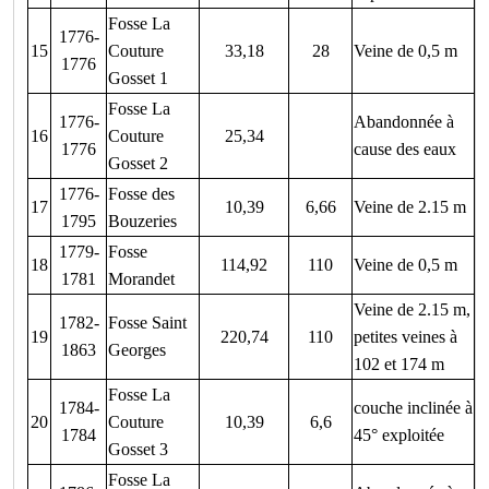
Fosse La
1776-
15
Couture
33,18
28
Veine de 0,5 m
1776
Gosset 1
Fosse La
1776-
Abandonnée à
16
Couture
25,34
1776
cause des eaux
Gosset 2
1776-
Fosse des
17
10,39
6,66
Veine de 2.15 m
1795
Bouzeries
1779-
Fosse
18
114,92
110
Veine de 0,5 m
1781
Morandet
Veine de 2.15 m,
1782-
Fosse Saint
19
220,74
110
petites veines à
1863
Georges
102 et 174 m
Fosse La
1784-
couche inclinée à
20
Couture
10,39
6,6
1784
45° exploitée
Gosset 3
Fosse La