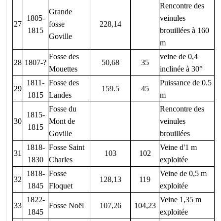
Rencontre des
Grande
1805-
veinules
27
fosse
228,14
1815
brouillées à 160
Goville
m
Fosse des
veine de 0,4
28
1807-?
50,68
35
Mouettes
inclinée à 30°
1811-
Fosse des
Puissance de 0.5
29
159.5
45
1815
Landes
m
Fosse du
Rencontre des
1815-
30
Mont de
veinules
1815
Goville
brouillées
1818-
Fosse Saint
Veine d'1 m
31
103
102
1830
Charles
exploitée
1818-
Fosse
Veine de 0,5 m
32
128,13
119
1845
Floquet
exploitée
1822-
Veine 1,35 m
33
Fosse Noël
107,26
104,23
1845
exploitée