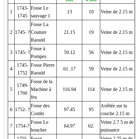
1743-
Fosse Le
1
13
10
Veine de 2.15 m
1745
sauvage 1
Fosse La
2
1745- ?
Couture
21.15
19
Veine de 2.15 m
Raould
Fosse à
3
1745- ?
59.12
56
Veine de 2.15 m
Pompes
1745-
Fosse Pierre
4
61 .17
59
Veine de 2.15 m
1752
Raould
Fosse de la
1749-
5
Machine à
116.94
114
Veine de 2.15 m
1760
feu
Fosse des
Arrêtée sur la
6
1752- ?
97.45
95
Costils
couche 2.15 m
Fosse Le
Veine 2.7 5 m de
7
1754-?
64.97
62.
boucher
puissance
1755-
Fosse
Veine 2.75 m de