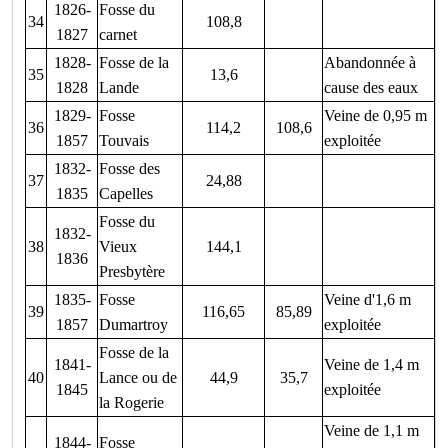
1826-
Fosse du
34
108,8
1827
carnet
1828-
Fosse de la
Abandonnée à
35
13,6
1828
Lande
cause des eaux
1829-
Fosse
Veine de 0,95 m
36
114,2
108,6
1857
Touvais
exploitée
1832-
Fosse des
37
24,88
1835
Capelles
Fosse du
1832-
38
Vieux
144,1
1836
Presbytère
1835-
Fosse
Veine d'1,6 m
39
116,65
85,89
1857
Dumartroy
exploitée
Fosse de la
1841-
Veine de 1,4 m
40
Lance ou de
44,9
35,7
1845
exploitée
la Rogerie
Veine de 1,1 m
1844-
Fosse