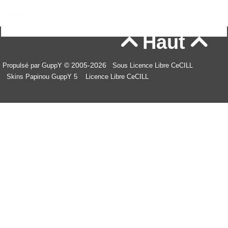
Haut


© 2005-2026
Propulsé par GuppY
Sous Licence Libre CeCILL
Skins Papinou GuppY 5
Licence Libre CeCILL