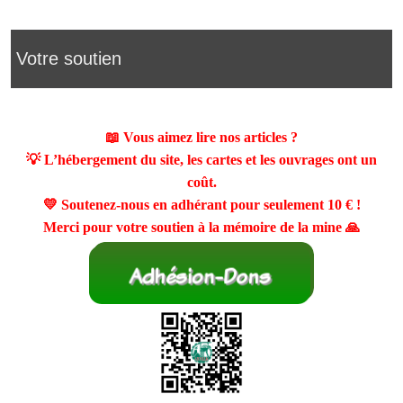
Votre soutien
📖 Vous aimez lire nos articles ?
💡 L’hébergement du site, les cartes et les ouvrages ont un
coût.
💛 Soutenez-nous en adhérant pour seulement
10 €
!
Merci pour votre soutien à la mémoire de la mine 🙏