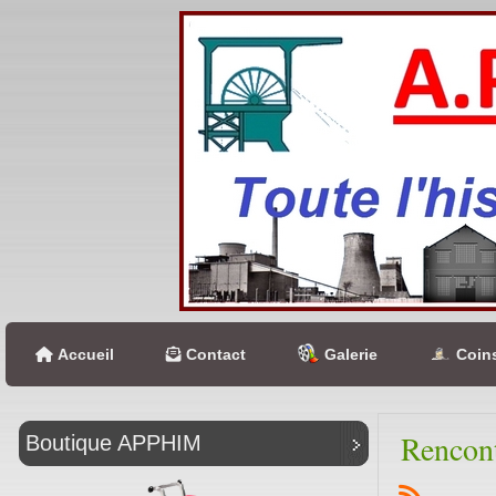
Accueil
Contact
Galerie
Coins
Rencont
Boutique APPHIM