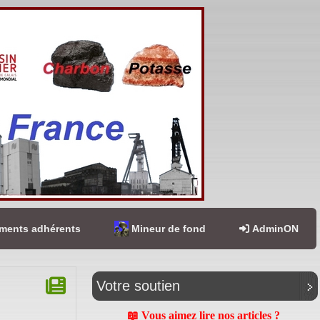
ents adhérents
Mineur de fond
AdminON
Votre soutien
📖 Vous aimez lire nos articles ?