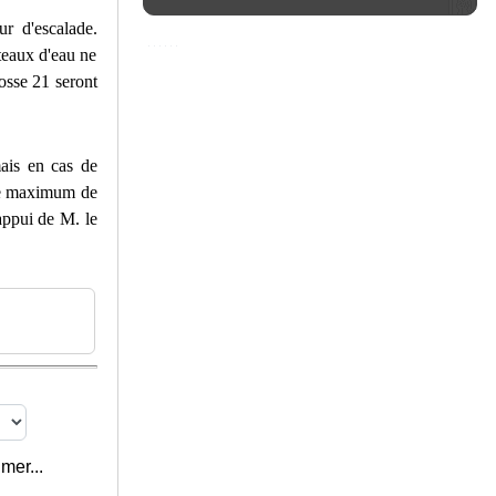
r d'escalade.
âteaux d'eau ne
osse 21 seront
ais en cas de
 le maximum de
appui de M. le
mer...