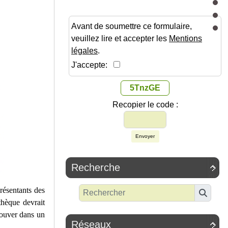
Avant de soumettre ce formulaire,
veuillez lire et accepter les
Mentions
légales
.
J'accepte:
5TnzGE
Recopier le code :
Envoyer
Recherche

présentants des
thèque devrait
rouver dans un
Réseaux
