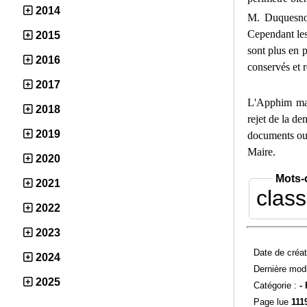
2014
M. Duquesnoy
Cependant les 
2015
sont plus en 
2016
conservés et r
2017
L'Apphim mai
2018
rejet de la d
2019
documents ou 
Maire.
2020
Mots-
2021
clas
2022
2023
Date de créat
2024
Dernière modi
2025
Catégorie :
-
Page lue
111