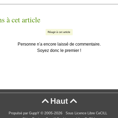
s à cet article
Réagir à cet article
Personne n'a encore laissé de commentaire.
Soyez donc le premier !
Haut


© 2005-2026
Propulsé par GuppY
Sous Licence Libre CeCILL