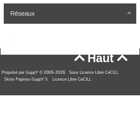
Réseaux

Haut


© 2005-2026
Propulsé par GuppY
Sous Licence Libre CeCILL
Skins Papinou GuppY 5
Licence Libre CeCILL