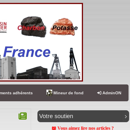
ents adhérents
Mineur de fond
AdminON
Votre soutien
📖 Vous aimez lire nos articles ?