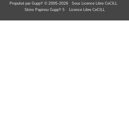
© 2005-2026
Propulsé par GuppY
Sous Licence Libre CeCILL
Skins Papinou GuppY 5
Licence Libre CeCILL