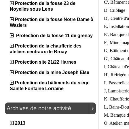
C', Bâtiment 
Protection de la fosse 23 de
Noyelles sous Lens
D, Criblage
D', Centre d'
Protection de la fosse Notre Dame à
Waziers
E, Installation
E', Baraque d
Protection de la fosse 11 de grenay
F', Mine ima
Protection de la chaufferie des
G, Bâtiment d
ateliers centraux de Bruay
G', Château d
Protection site 21/22 Harnes
I, Château d'
Protection de la mine Joseph Else
H', Réfrigéra
I', Passerelle
Protection des bâtiments du siège
Sainte Fontaine Lorraine
J, Lampisteri
K, Chaufferie
L, Bains-Dou
Archives de notre activité
M, Baraque d
O, Atelier, ma
2013