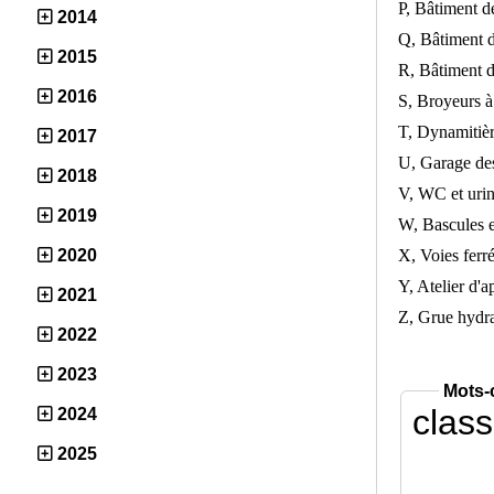
P, Bâtiment d
2014
Q, Bâtiment d
2015
R, Bâtiment d
2016
S, Broyeurs à
T, Dynamitiè
2017
U, Garage des
2018
V, WC et urin
2019
W, Bascules e
X, Voies ferr
2020
Y, Atelier d'a
2021
Z, Grue hydr
2022
2023
Mots-
clas
2024
2025