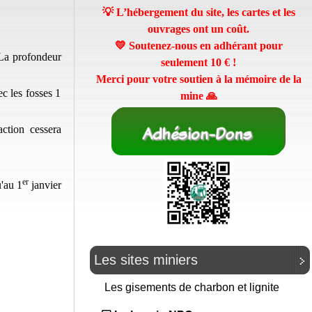
💡 L’hébergement du site, les cartes et les
ouvrages ont un coût.
💛 Soutenez-nous en adhérant pour
 La profondeur
seulement
10 €
!
Merci pour votre soutien à la mémoire de la
ec les fosses 1
mine 🙏
ction cessera
er
u'au 1
janvier
Les sites miniers
Les gisements de charbon et lignite