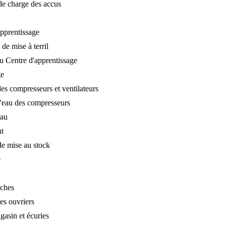
de charge des accus
apprentissage
 de mise à terril
u Centre d'apprentissage
ge
es compresseurs et ventilateurs
'eau des compresseurs
eau
nt
 de mise au stock
e
ches
es ouvriers
gasin et écuries