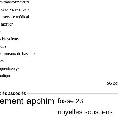
es transformateurs
es services divers
u service médical
 mortier
re
 bicyclettes
oirs
t bureaux de bascules
ées
pprentissage
aulique
SG po
clés associés
sement
apphim
fosse 23
noyelles sous lens