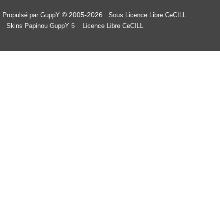
© 2005-2026
Propulsé par GuppY
Sous Licence Libre CeCILL
Skins Papinou GuppY 5
Licence Libre CeCILL