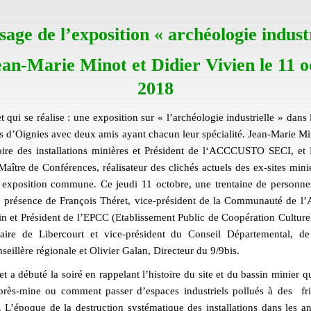
sage de l’exposition « archéologie industr
ean-Marie Minot et Didier Vivien le 11 o
2018
t qui se réalise : une exposition sur « l’archéologie industrielle » dans
is d’Oignies avec deux amis ayant chacun leur spécialité. Jean-Marie Min
re des installations minières et Président de l‘ACCCUSTO SECI, et 
aître de Conférences, réalisateur des clichés actuels des ex-sites minie
e exposition commune
. Ce jeudi 11 octobre, une trentaine de personn
en présence de François Théret, vice-président de la Communauté de l
n et Président de l’EPCC (Etablissement Public de Coopération Culturel
aire de Libercourt et vice-président du Conseil Départemental, d
seillère régionale et Olivier Galan, Directeur du 9/9bis.
t a débuté la soiré en rappelant l’histoire du site et du bassin minier q
près-mine ou comment passer d’espaces industriels pollués à des fr
. L’époque de la destruction systématique des installations dans les 