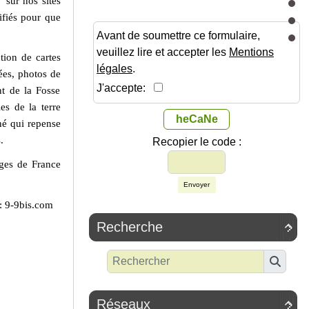
 sur nos sites
ifiés pour que
Avant de soumettre ce formulaire,
veuillez lire et accepter les
Mentions
tion de cartes
légales
.
ées, photos de
J'accepte:
nt de la Fosse
s de la terre
heCaNe
né qui repense
.
Recopier le code :
ges de France
Envoyer
 : 9-9bis.com
Recherche

Réseaux
