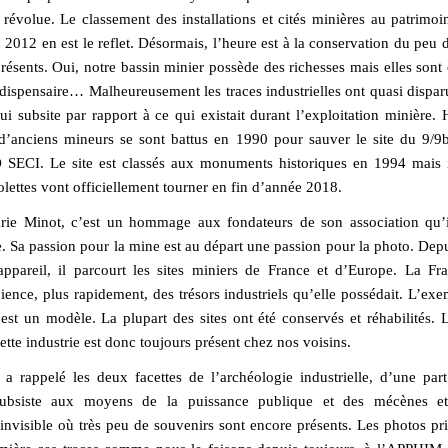
 révolue. Le classement des installations et cités minières au patrimo
012 en est le reflet. Désormais, l’heure est à la conservation du peu d
résents. Oui, notre bassin minier possède des richesses mais elles sont
, dispensaire… Malheureusement les traces industrielles ont quasi dispar
i subsite par rapport à ce qui existait durant l’exploitation minière.
’anciens mineurs se sont battus en 1990 pour sauver le site du 9/9
ECI. Le site est classés aux monuments historiques en 1994 mais il
olettes vont officiellement tourner en fin d’année 2018.
rie Minot, c’est un hommage aux fondateurs de son association qu’il
e. Sa passion pour la mine est au départ une passion pour la photo. Dep
ppareil, il parcourt les sites miniers de France et d’Europe. La Fr
ience, plus rapidement, des trésors industriels qu’elle possédait. L’ex
est un modèle. La plupart des sites ont été conservés et réhabilités.
tte industrie est donc toujours présent chez nos voisins.
 a rappelé les deux facettes de l’archéologie industrielle, d’une part
subsiste aux moyens de la puissance publique et des mécènes et
 invisible où très peu de souvenirs sont encore présents. Les photos pri