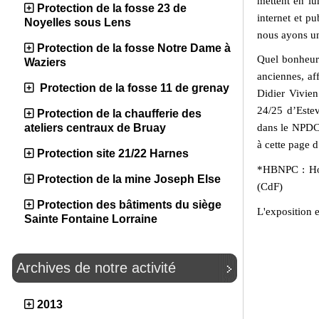
mettent en lu
Protection de la fosse 23 de
internet et p
Noyelles sous Lens
nous ayons u
Protection de la fosse Notre Dame à
Quel bonheur 
Waziers
anciennes, af
Protection de la fosse 11 de grenay
Didier Vivien
24/25 d’Estev
Protection de la chaufferie des
ateliers centraux de Bruay
dans le NPD
à cette page d
Protection site 21/22 Harnes
*HBNPC : Hou
Protection de la mine Joseph Else
(CdF)
Protection des bâtiments du siège
L'exposition e
Sainte Fontaine Lorraine
Archives de notre activité
2013