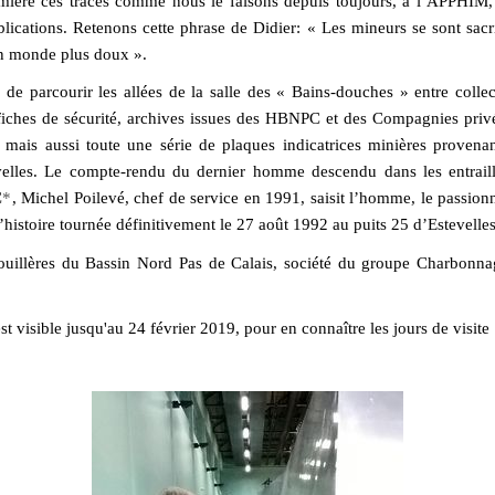
mière ces traces comme nous le faisons depuis toujours, à l’APPHIM,
ublications. Retenons cette phrase de Didier: « Les mineurs se sont sacr
n monde plus doux ».
de parcourir les allées de la salle des « Bains-douches » entre collec
fiches de sécurité, archives issues des HBNPC et des Compagnies priv
 mais aussi toute une série de plaques indicatrices minières provena
elles.
Le compte-rendu du dernier homme descendu dans les entraille
C
*
, Michel Poilevé, chef de service en 1991, saisit l’homme, le passion
’histoire tournée définitivement le 27 août 1992 au puits 25 d’Estevelles
illères du Bassin Nord Pas de Calais, société du groupe Charbonna
st visible jusqu'au 24 février 2019, pour en connaître les jours de visite