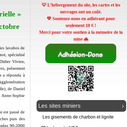
💡 L’hébergement du site, les cartes et les
ouvrages ont un coût.
ielle »
💛 Soutenez-nous en adhérant pour
ctobre
seulement
10 €
!
Merci pour votre soutien à la mémoire de la
mine 🙏
 les lavabos de
ot, spécialisé
Didier Vivien,
rs, présentent
es a répondu à
’Agglomération
le), de Daniel
e Anne-Sophie
Les sites miniers
ui est passé de
Les gisements de charbon et lignite
iches puis des
années 90-2000