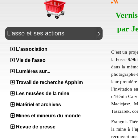
Vernis
par J
L'asso et ses actions
L'association
C’est un proje
la Fosse 9/9b
Vie de l'asso
dans la mémoi
Lumières sur...
photographe-M
leur premièr
Travail de recherche Apphim
l’invitation 
Les musées de la mine
d’Hénin Carvi
Maciejasz, M
Matériel et archives
Taszrarek, con
Mines et mineurs du monde
François Thére
Revue de presse
la mine à l’a
reconvertions