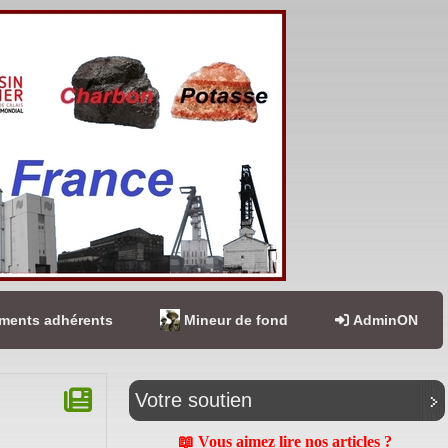
ents adhérents
Mineur de fond
AdminON
Votre soutien
📖 Vous aimez lire nos articles ?