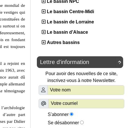
Le bassin NPC
ine mondial de
Le bassin Centre-Midi
e vestiges qui
 constituées de
Le bassin de Lorraine
u surtout si on
Le bassin d'Alsace
 Heureusement,
bis en fondant
Autres bassins
 est toujours
Lettre d'information

 a rejoint en
uis 1963, avec
Pour avoir des nouvelles de ce site,
ance aurait dû
inscrivez-vous à notre Newsletter.
emple allemand
 Le témoignage
 l’archéologie
S'abonner
 d’autre part
ses par Didier
Se désabonner