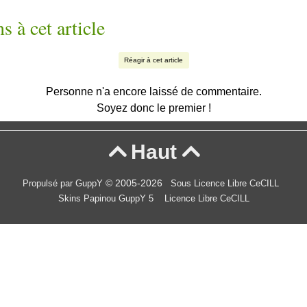
s à cet article
Réagir à cet article
Personne n'a encore laissé de commentaire.
Soyez donc le premier !
Haut


© 2005-2026
Propulsé par GuppY
Sous Licence Libre CeCILL
Skins Papinou GuppY 5
Licence Libre CeCILL