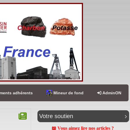
ents adhérents
Mineur de fond
AdminON
Votre soutien
📖 Vous aimez lire nos articles ?