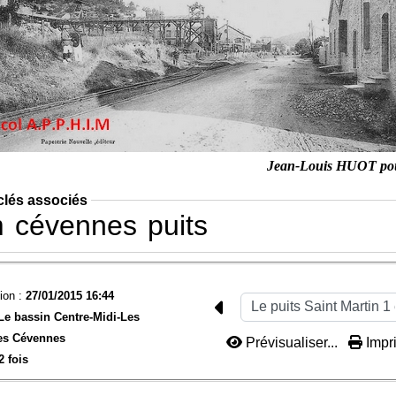
Jean-Louis HUOT po
clés associés
m
cévennes
puits
ion :
27/01/2015 16:44
Le bassin Centre-Midi-
Les
des Cévennes
Prévisualiser...
Impri
2 fois