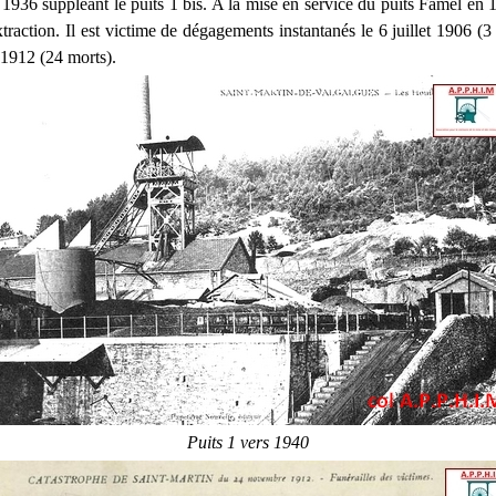
936 suppléant le puits 1 bis. A la mise en service du puits Famel en 19
xtraction. Il est victime de dégagements instantanés le 6 juillet 1906 (3
1912 (24 morts).
Puits 1 vers 1940