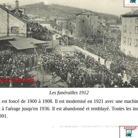
Les funérailles 1912
s est foncé de 1900 à 1908. Il est modernisé en 1921 avec une machi
t à l'aérage jusqu'en 1936. Il est abandonné et remblayé. Toutes les ins
991.