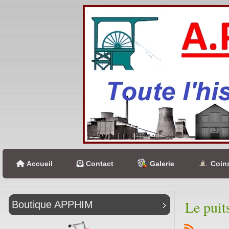
Accueil
Contact
Galerie
Coins
Le puit
Boutique APPHIM