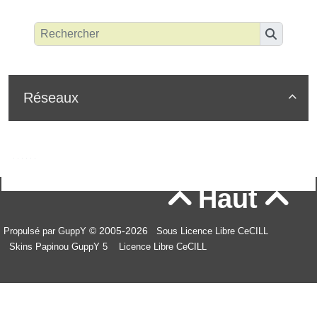
Réseaux

Haut


© 2005-2026
Propulsé par GuppY
Sous Licence Libre CeCILL
Skins Papinou GuppY 5
Licence Libre CeCILL