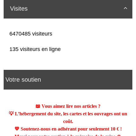
Visites

6470485 visiteurs
135 visiteurs en ligne
Votre soutien
📖 Vous aimez lire nos articles ?
💡 L’hébergement du site, les cartes et les ouvrages ont un
coût.
💛 Soutenez-nous en adhérant pour seulement
10 €
!