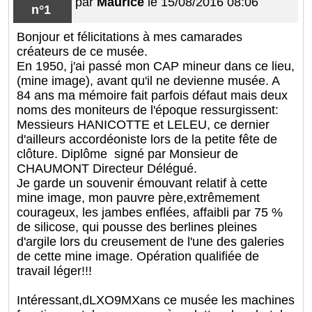
par
Maurice
le 15/08/2016 08:06
n°1
Bonjour et félicitations à mes camarades
créateurs de ce musée.
En 1950, j'ai passé mon CAP mineur dans ce lieu,
(mine image), avant qu'il ne devienne musée. A
84 ans ma mémoire fait parfois défaut mais deux
noms des moniteurs de l'époque ressurgissent:
Messieurs HANICOTTE et LELEU, ce dernier
d'ailleurs accordéoniste lors de la petite fête de
clôture. Diplôme signé par Monsieur de
CHAUMONT Directeur Délégué.
Je garde un souvenir émouvant relatif à cette
mine image, mon pauvre père,extrêmement
courageux, les jambes enflées, affaibli par 75 %
de silicose, qui pousse des berlines pleines
d'argile lors du creusement de l'une des galeries
de cette mine image. Opération qualifiée de
travail léger!!!
Intéressant,dLXO9MXans ce musée les machines