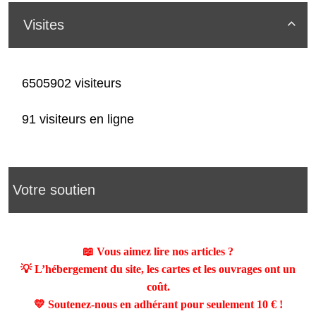
Visites

6505902 visiteurs
91 visiteurs en ligne
Votre soutien
📖 Vous aimez lire nos articles ?
💡 L’hébergement du site, les cartes et les ouvrages ont un
coût.
💛 Soutenez-nous en adhérant pour seulement
10 €
!