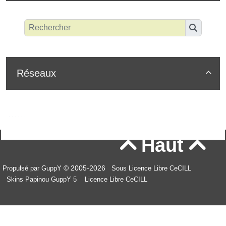
Réseaux

Haut


© 2005-2026
Propulsé par GuppY
Sous Licence Libre CeCILL
Skins Papinou GuppY 5
Licence Libre CeCILL