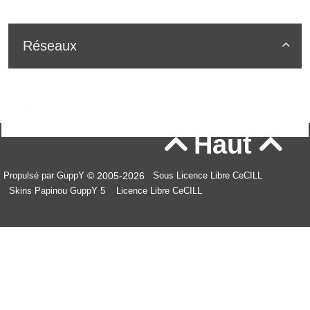
Réseaux

Haut


© 2005-2026
Propulsé par GuppY
Sous Licence Libre CeCILL
Skins Papinou GuppY 5
Licence Libre CeCILL