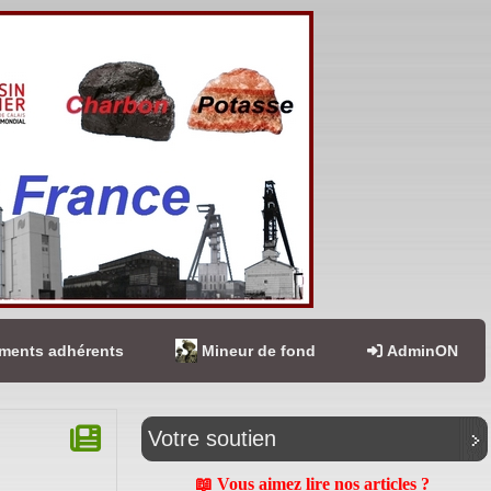
ents adhérents
Mineur de fond
AdminON
Votre soutien
📖 Vous aimez lire nos articles ?