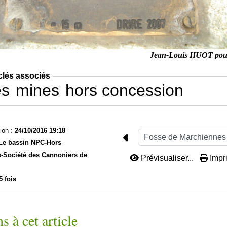
Jean-Louis HUOT po
clés associés
es
mines
hors concession
ion :
24/10/2016 19:18
Le bassin NPC-
Hors
-
Société des Cannoniers de
Prévisualiser...
Impri
5 fois
s à cet article