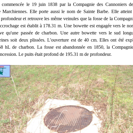
t commencée le 19 juin 1838 par la Compagnie des Cannoniers de 
archiennes. Elle porte aussi le nom de Sainte Barbe. Elle atteint 
profondeur et retrouve les même veinules que la fosse de la Compag
ccrochage est établit à 178.31 m. Une bowette est engagée vers le no
uve qu'une passée de charbon. Une autre bowette vers le sud lon
ines soit deux plissées. L'ouverture est de 40 cm. Elles ont été expl
58 hL de charbon. La fosse est abandonnée en 1850, la Compagnie
ncession. Le puits était profond de 195.31 m de profondeur.