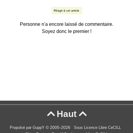
Réagir à cet article
Personne n'a encore laissé de commentaire.
Soyez donc le premier !
Haut


© 2005-2026
Propulsé par GuppY
Sous Licence Libre CeCILL