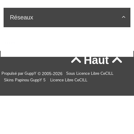
Réseaux

Haut


© 2005-2026
Propulsé par GuppY
Sous Licence Libre CeCILL
Skins Papinou GuppY 5
Licence Libre CeCILL