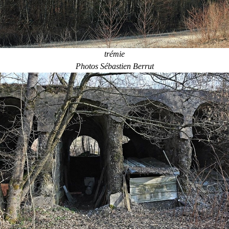
trémie
Photos Sébastien Berrut